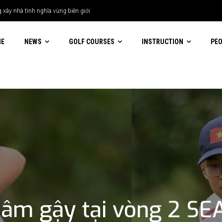
ME
NEWS
GOLF COURSES
INSTRUCTION
PE
 âm gậy tại vòng 2 SE