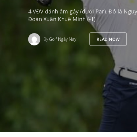
4 VĐV đánh âm gậy (dưới Par). Đó là Nguy
Đoàn Xuân Khuê Minh (-1).
By
Golf Ngày Nay
READ NOW