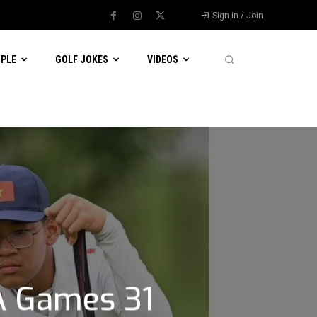
Sign in / Join
OPLE
GOLF JOKES
VIDEOS
A Games 31