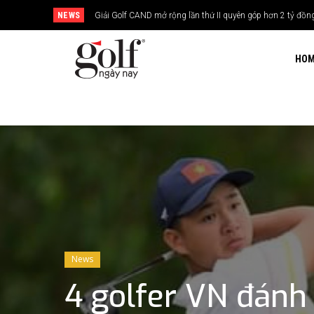
NEWS
24H Group tổ chức giải golf kỷ niệm 15 năm thành lập
HO
News
4 golfer VN đánh