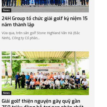
News
24H Group tổ chức giải golf kỷ niệm 15
năm thành lập
Vừa qua, trên sân golf Stone Highland Vân Hà (Bắc
Ninh), Công ty Cổ phần...
News
Giải golf thiện nguyện gây quỹ gần