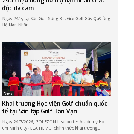
750 triệu đồng hỗ trợ nạn nhân chất
độc da cam
Ngày 24/7, tại Sân Golf Sông Bé, Giải Golf Gây Quỹ Ủng
Hộ Nạn Nhân...
News
Khai trương Học viện Golf chuẩn quốc
tế tại Sân tập Golf Tân Vạn
Ngày 24/7/2026, GOLFZON Leadbetter Academy Ho
Chi Minh City (GLA HCMC) chính thức khai trương...