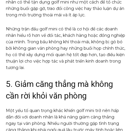
nhân có thể tận dụng golf mini như một cách để tổ chức
những buổi gặp gỡ, trao đổi công việc hay thảo luận dự án
trong môi trường thoải mái và ít áp lực.
Những trận đấu golf mini có thể là cơ hội để các doanh
nhân hiểu rõ hơn về đối tác, khách hàng hoặc đồng nghiệp
của mình. Trong bầu không khí thoải mái, không bị gò bó
bởi không gian văn phòng hay những buổi họp chính thức,
họ có thể xây dựng mối quan hệ tốt đẹp hơn, tạo điều kiện
thuận lợi cho việc hợp tác và phát triển kinh doanh trong
tương lai.
5. Giảm căng thẳng mà không
cần rời khỏi văn phòng
Một yếu tố quan trọng khác khiến golf mini trở nên hấp
dẫn đối với doanh nhân là khả năng giảm căng thẳng
ngay tại văn phòng. Nhiều người thường gặp tình trạng
căng thẳng khi phải ngồi quá lâu trước máy tính hoặc liên