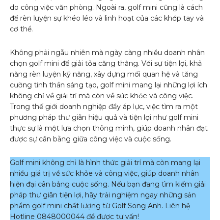
do công việc văn phòng. Ngoài ra, golf mini cũng là cách
để rèn luyện sự khéo léo và linh hoạt của các khớp tay và
cơ thể.
Không phải ngẫu nhiên mà ngày càng nhiều doanh nhân
chọn golf mini để giải tỏa căng thẳng. Với sự tiện lợi, khả
năng rèn luyện kỹ năng, xây dựng mối quan hệ và tăng
cường tinh thần sáng tạo, golf mini mang lại những lợi ích
không chỉ về giải trí mà còn về sức khỏe và công việc.
Trong thế giới doanh nghiệp đầy áp lực, việc tìm ra một
phương pháp thư giãn hiệu quả và tiện lợi như golf mini
thực sự là một lựa chọn thông minh, giúp doanh nhân đạt
được sự cân bằng giữa công việc và cuộc sống.
Golf mini không chỉ là hình thức giải trí mà còn mang lại
nhiều giá trị về sức khỏe và công việc, giúp doanh nhân
hiện đại cân bằng cuộc sống. Nếu bạn đang tìm kiếm giải
pháp thư giãn tiện lợi, hãy trải nghiệm ngay những sản
phẩm golf mini chất lượng từ Golf Song Anh. Liên hệ
Hotline 0848000044 để được tư vấn!