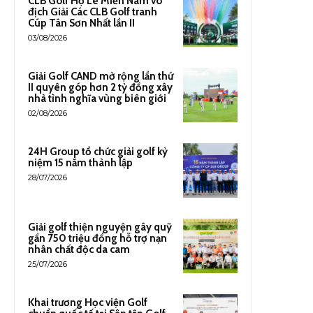
CLB Golf Họ Lê Miền Nam vô
địch Giải Các CLB Golf tranh
Cúp Tân Sơn Nhất lần II
03/08/2026
Giải Golf CAND mở rộng lần thứ
II quyên góp hơn 2 tỷ đồng xây
nhà tình nghĩa vùng biên giới
02/08/2026
24H Group tổ chức giải golf kỷ
niệm 15 năm thành lập
28/07/2026
Giải golf thiện nguyện gây quỹ
gần 750 triệu đồng hỗ trợ nạn
nhân chất độc da cam
25/07/2026
Khai trương Học viện Golf