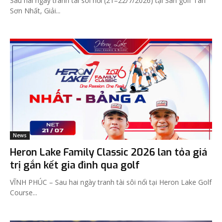
Sau hai ngày tranh tài sôi nổi (21–22/7/2026) tại Sân golf Tân
Sơn Nhất, Giải...
News
Heron Lake Family Classic 2026 lan tỏa giá
trị gắn kết gia đình qua golf
VĨNH PHÚC – Sau hai ngày tranh tài sôi nổi tại Heron Lake Golf
Course...