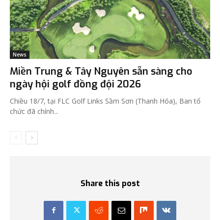
News
Miền Trung & Tây Nguyên sẵn sàng cho
ngày hội golf đồng đội 2026
Chiều 18/7, tại FLC Golf Links Sầm Sơn (Thanh Hóa), Ban tổ
chức đã chính...
Share this post