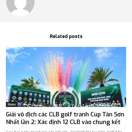
Related posts
News
Giải vô địch các CLB golf tranh Cúp Tân Sơn
Nhất lần 2: Xác định 12 CLB vào chung kết