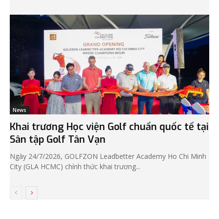
News
Khai trương Học viện Golf chuẩn quốc tế tại
Sân tập Golf Tân Vạn
Ngày 24/7/2026, GOLFZON Leadbetter Academy Ho Chi Minh
City (GLA HCMC) chính thức khai trương...