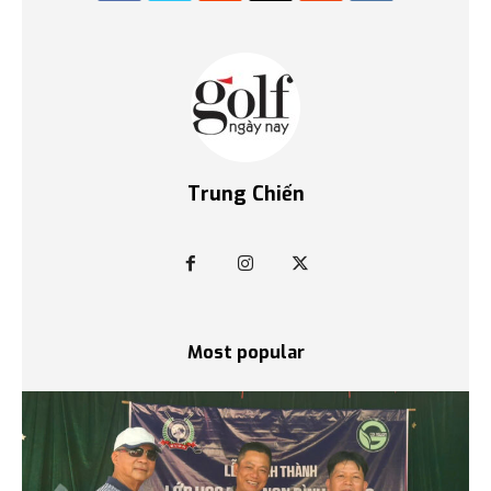
Trung Chiến
Most popular