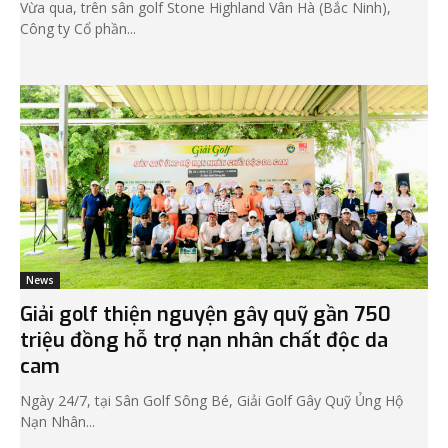
Vừa qua, trên sân golf Stone Highland Vân Hà (Bắc Ninh),
Công ty Cổ phần...
News
Giải golf thiện nguyện gây quỹ gần 750
triệu đồng hỗ trợ nạn nhân chất độc da
cam
Ngày 24/7, tại Sân Golf Sông Bé, Giải Golf Gây Quỹ Ủng Hộ
Nạn Nhân...