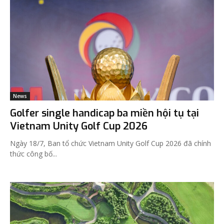
News
Golfer single handicap ba miền hội tụ tại
Vietnam Unity Golf Cup 2026
Ngày 18/7, Ban tổ chức Vietnam Unity Golf Cup 2026 đã chính
thức công bố...