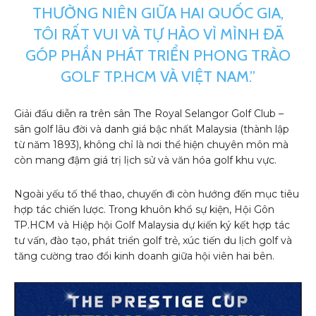
THƯỜNG NIÊN GIỮA HAI QUỐC GIA,
TÔI RẤT VUI VÀ TỰ HÀO VÌ MÌNH ĐÃ
GÓP PHẦN PHÁT TRIỂN PHONG TRÀO
GOLF TP.HCM VÀ VIỆT NAM.”
Giải đấu diễn ra trên sân The Royal Selangor Golf Club –
sân golf lâu đời và danh giá bậc nhất Malaysia (thành lập
từ năm 1893), không chỉ là nơi thể hiện chuyên môn mà
còn mang đậm giá trị lịch sử và văn hóa golf khu vực.
Ngoài yếu tố thể thao, chuyến đi còn hướng đến mục tiêu
hợp tác chiến lược. Trong khuôn khổ sự kiện, Hội Gôn
TP.HCM và Hiệp hội Golf Malaysia dự kiến ký kết hợp tác
tư vấn, đào tạo, phát triển golf trẻ, xúc tiến du lịch golf và
tăng cường trao đổi kinh doanh giữa hội viên hai bên.