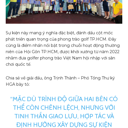
Sự kiện này mang ý nghĩa đặc biệt, đánh dấu cột mốc
phát triển quan trọng của phong trào golf TP.HCM. Đây
cũng là điểm nhấn nổi bật trong chuỗi hoạt động thường
niên của Hội Gôn TP.HCM, được khởi xướng từ năm 2022
nhằm đưa golfer phong trào Việt Nam hội nhập với sân
chơi quốc tế.
Chia sẻ về giải đấu, ông Trịnh Thành – Phó Tổng Thư ký
HGA bày tỏ:
“MẶC DÙ TRÌNH ĐỘ GIỮA HAI BÊN CÓ
THỂ CÒN CHÊNH LỆCH, NHƯNG VỚI
TINH THẦN GIAO LƯU, HỢP TÁC VÀ
ĐỊNH HƯỚNG XÂY DỰNG SỰ KIỆN