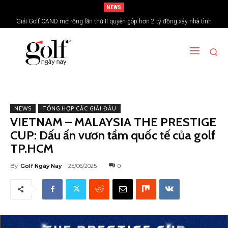
NEWS
Giải Golf CAND mở rộng lần thứ II quyên góp hơn 2 tỷ đồng xây nhà tình
nghĩa vùng biên giới
NEWS
TỔNG HỢP CÁC GIẢI ĐẤU
VIETNAM – MALAYSIA THE PRESTIGE
CUP: Dấu ấn vươn tầm quốc tế của golf
TP.HCM
By
Golf Ngày Nay
25/06/2025
0