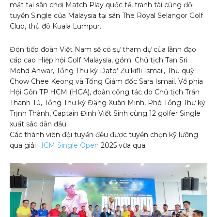
mặt tại sân chơi Match Play quốc tế, tranh tài cùng đội
tuyển Single của Malaysia tại sân The Royal Selangor Golf
Club, thủ đô Kuala Lumpur.
Đón tiếp đoàn Việt Nam sẽ có sự tham dự của lãnh đạo
cấp cao Hiệp hội Golf Malaysia, gồm: Chủ tịch Tan Sri
Mohd Anwar, Tổng Thư ký Dato’ Zulkifli Ismail, Thủ quỹ
Chow Chee Keong và Tổng Giám đốc Sara Ismail. Về phía
Hội Gôn TP.HCM (HGA), đoàn công tác do Chủ tịch Trần
Thanh Tú, Tổng Thư ký Đặng Xuân Minh, Phó Tổng Thư ký
Trịnh Thành, Captain Đinh Viết Sinh cùng 12 golfer Single
xuất sắc dẫn đầu.
Các thành viên đội tuyển đều được tuyển chọn kỹ lưỡng
qua giải
HCM Single Open
2025 vừa qua.