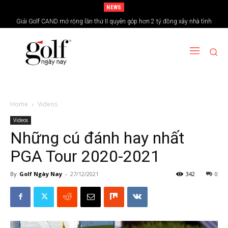
NEWS
Giải Golf CAND mở rộng lần thứ II quyên góp hơn 2 tỷ đồng xây nhà tình
nghĩa vùng biên giới
Home
Videos
Videos
Những cú đánh hay nhất
PGA Tour 2020-2021
By
Golf Ngày Nay
-
27/12/2021
342
0