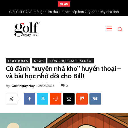
NEWS
Giải Golf CAND mở rộng lần thứ II quyên góp hơn 2 tỷ đồng xây nhà tình
nghĩa vùng biên giới
GOLF JOKES
NEWS
TỔNG HỢP CÁC GIẢI ĐẤU
Cú đánh “xuyên nhà kho” huyền thoại –
và bài học nhớ đời cho Bill!
By
Golf Ngày Nay
28/07/2025
0