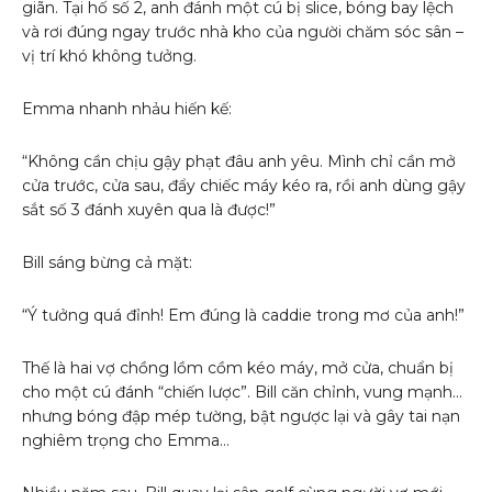
giãn. Tại hố số 2, anh đánh một cú bị slice, bóng bay lệch
và rơi đúng ngay trước nhà kho của người chăm sóc sân –
vị trí khó không tưởng.
Emma nhanh nhảu hiến kế:
“Không cần chịu gậy phạt đâu anh yêu. Mình chỉ cần mở
cửa trước, cửa sau, đẩy chiếc máy kéo ra, rồi anh dùng gậy
sắt số 3 đánh xuyên qua là được!”
Bill sáng bừng cả mặt:
“Ý tưởng quá đỉnh! Em đúng là caddie trong mơ của anh!”
Thế là hai vợ chồng lồm cồm kéo máy, mở cửa, chuẩn bị
cho một cú đánh “chiến lược”. Bill căn chỉnh, vung mạnh…
nhưng bóng đập mép tường, bật ngược lại và gây tai nạn
nghiêm trọng cho Emma…