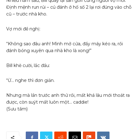
Nhiều năm sau, Bill quay lại sân golf cùng người vợ mới.
Định mệnh run rủi – cú đánh ở hố số 2 lại rơi đúng vào chỗ
cũ – trước nhà kho.
Vợ mới đề nghị:
“Không sao đâu anh! Mình mở cửa, đẩy máy kéo ra, rồi
đánh bóng xuyên qua nhà kho là xong!”
Bill khẽ cười, lắc đầu:
“Ừ… nghe thì đơn giản.
Nhưng mà lần trước anh thử rồi, mất khá lâu mới thoát ra
được, còn suýt mất luôn một… caddie!
(Sưu tầm)