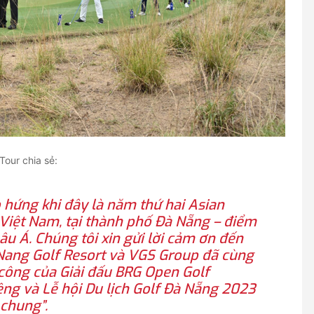
Tour chia sẻ:
 hứng khi đây là năm thứ hai Asian
Việt Nam, tại thành phố Đà Nẵng – điểm
u Á. Chúng tôi xin gửi lời cảm ơn đến
ang Golf Resort và VGS Group đã cùng
 công của Giải đấu BRG Open Golf
ng và Lễ hội Du lịch Golf Đà Nẵng 2023
 chung”.