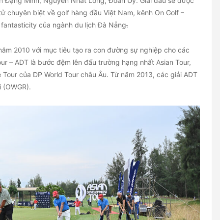
n Đặng Minh, Nguyễn Nhất Long, Đoàn Uy. Giải đấu sẽ được
 tử chuyên biệt về golf hàng đầu Việt Nam, kênh On Golf –
antasticity của ngành du lịch Đà Nẵng
.
 năm 2010 với mục tiêu tạo ra con đường sự nghiệp cho các
ur – ADT là bước đệm lên đấu trường hạng nhất Asian Tour,
e Tour của DP World Tour châu Âu. Từ năm 2013, các giải ADT
ới (OWGR).