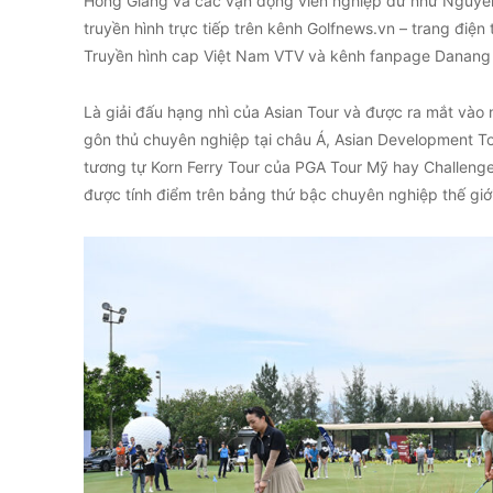
Hồng Giang và các vận động viên nghiệp dư như Nguyễ
truyền hình trực tiếp trên kênh Golfnews.vn – trang điện
Truyền hình cap Việt Nam VTV và kênh fanpage Danang f
Là giải đấu hạng nhì của Asian Tour và được ra mắt vào
gôn thủ chuyên nghiệp tại châu Á, Asian Development To
tương tự Korn Ferry Tour của PGA Tour Mỹ hay Challeng
được tính điểm trên bảng thứ bậc chuyên nghiệp thế gi