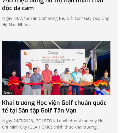
750 triệu đồng hỗ trợ nạn nhân chất
độc da cam
Ngày 24/7, tại Sân Golf Sông Bé, Giải Golf Gây Quỹ Ủng
Hộ Nạn Nhân...
News
Khai trương Học viện Golf chuẩn quốc
tế tại Sân tập Golf Tân Vạn
Ngày 24/7/2026, GOLFZON Leadbetter Academy Ho
Chi Minh City (GLA HCMC) chính thức khai trương...