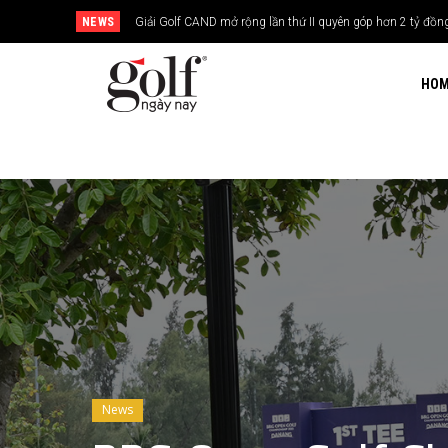
NEWS
Giải Golf CAND mở rộng lần thứ II quyên góp hơn 2 tỷ đồng xây
24H Group tổ chức giải golf kỷ niệm 15 năm thành lập
HO
News