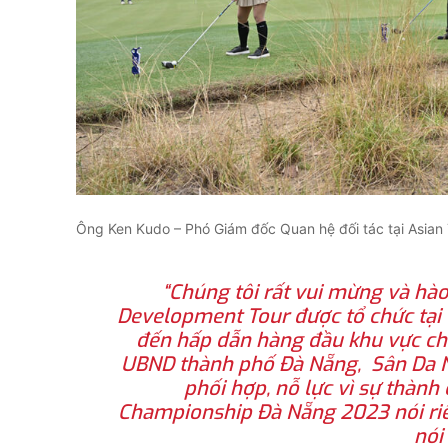
Ông Ken Kudo – Phó Giám đốc Quan hệ đối tác tại Asian 
“Chúng tôi rất vui mừng và hào
Development Tour được tổ chức tại 
đến hấp dẫn hàng đầu khu vực châ
UBND thành phố Đà Nẵng, Sân Da N
phối hợp, nỗ lực vì sự thành
Championship Đà Nẵng 2023 nói riê
nói