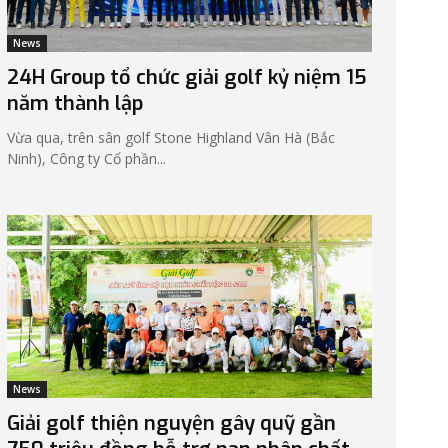
News
24H Group tổ chức giải golf kỷ niệm 15
năm thành lập
Vừa qua, trên sân golf Stone Highland Vân Hà (Bắc
Ninh), Công ty Cổ phần...
News
Giải golf thiện nguyện gây quỹ gần