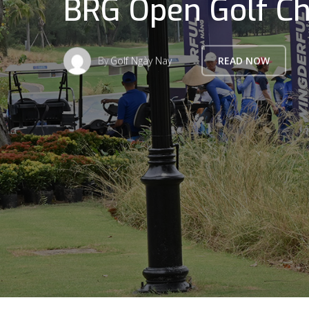
BRG Open Golf C
By
Golf Ngày Nay
READ NOW