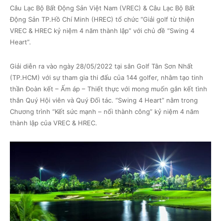
Câu Lạc Bộ Bất Động Sản Việt Nam (VREC) & Câu Lạc Bộ Bất
Động Sản TP.Hồ Chí Minh (HREC) tổ chức “Giải golf từ thiện
VREC & HREC kỷ niệm 4 năm thành lập” với chủ đề “Swing 4
Heart”.
Giải diễn ra vào ngày 28/05/2022 tại sân Golf Tân Sơn Nhất
(TP.HCM) với sự tham gia thi đấu của 144 golfer, nhằm tạo tinh
thần Đoàn kết – Ấm áp – Thiết thực với mong muốn gắn kết tình
thân Quý Hội viên và Quý Đối tác. “Swing 4 Heart” nằm trong
Chương trình “Kết sức mạnh – nối thành công” kỷ niệm 4 năm
thành lập của VREC & HREC.