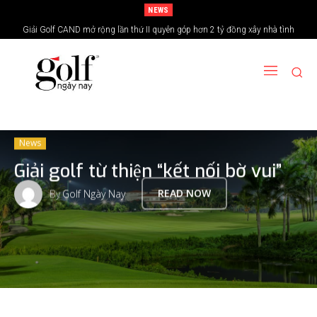
NEWS
Giải Golf CAND mở rộng lần thứ II quyên góp hơn 2 tỷ đồng xây nhà tình
24H Group tổ chức giải golf kỷ niệm 15 năm thành lập
nghĩa vùng biên giới
News
Giải golf từ thiện “kết nối bờ vui”
By
Golf Ngày Nay
READ NOW