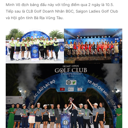
Minh Vô địch bảng đấu này với tổng điểm qua 2 ngày là 10.5.
Tiếp sau là CLB Golf Doanh Nhân BGC, Saigon Ladies Golf Club
và Hội gôn tỉnh Bà Rịa Vũng Tàu.