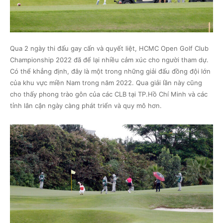
Qua 2 ngày thi đấu gay cấn và quyết liệt, HCMC Open Golf Club
Championship 2022 đã để lại nhiều cảm xúc cho người tham dự.
Có thể khẳng định, đây là một trong những giải đấu đồng đội lớn
của khu vực miền Nam trong năm 2022. Qua giải lần này cũng
cho thấy phong trào gôn của các CLB tại TP.Hồ Chí Minh và các
tỉnh lân cận ngày càng phát triển và quy mô hơn.