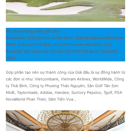
Kết Quả chung cuộc giải đấu
Bảng Nam:
CLB Golf Họ Lê (Vô địch
),
CLB Họ Nguyễn Phía Nam
(Nhì)
,
CLB Golf G76 (Ba),
CLB Golf Doanh nhân BGC (Tư)
Bảng Nữ
:
Đội tuyển Nữ Hội Gôn TP.HCM (Vô địch),
CLB BGC
(Nhì)
Góp phần tạo nên sự thành công của Giải đấu là sự đồng hành từ
các đơn vị như: Vietcombank, Vietnam Airlines, WorldWide, Công
ty Thái Bình, Công ty Phương Thảo Nguyên, Sân Golf Tân Sơn
Nhất, Taylormade, Adidas, Handee, Suntory Pepsico, 7golf, PGA
NovaWorld Phan Thiet, Sâm Tiến Vua…