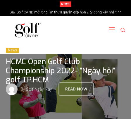
NEWS
24H Group tổ chức giải golf kỷ niệm 15 năm thành lập
News
HCMC Open Golf Club
Championship 2022- “Ngày hội”
golf TP.HCM
By
Golf Ngày Nay
READ NOW