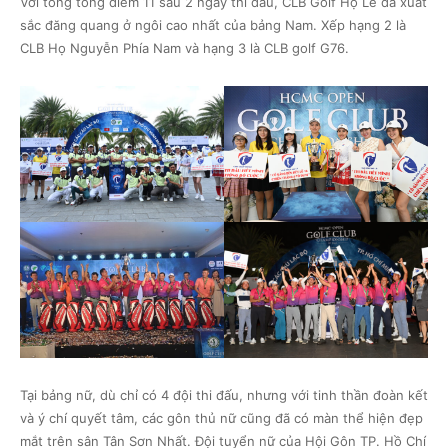
Với tổng tổng điểm 11 sau 2 ngày thi đấu, CLB Golf Họ Lê đã xuất
sắc đăng quang ở ngôi cao nhất của bảng Nam. Xếp hạng 2 là
CLB Họ Nguyễn Phía Nam và hạng 3 là CLB golf G76.
Tại bảng nữ, dù chỉ có 4 đội thi đấu, nhưng với tinh thần đoàn kết
và ý chí quyết tâm, các gôn thủ nữ cũng đã có màn thể hiện đẹp
mắt trên sân Tân Sơn Nhất. Đội tuyển nữ của Hội Gôn TP. Hồ Chí