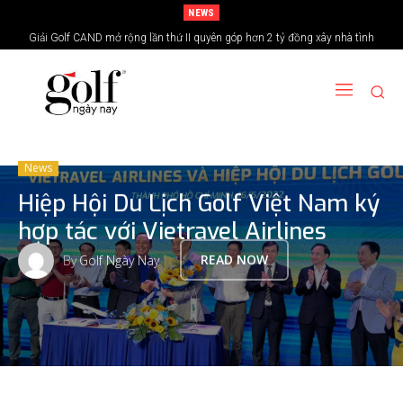
NEWS
Giải Golf CAND mở rộng lần thứ II quyên góp hơn 2 tỷ đồng xây nhà tình
24H Group tổ chức giải golf kỷ niệm 15 năm thành lập
nghĩa vùng biên giới
News
Hiệp Hội Du Lịch Golf Việt Nam ký
hợp tác với Vietravel Airlines
By
Golf Ngày Nay
READ NOW