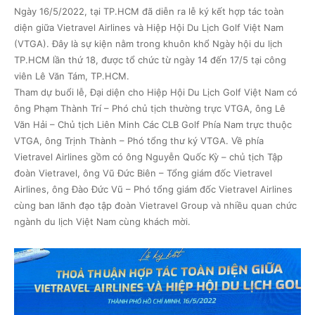
Ngày 16/5/2022, tại TP.HCM đã diễn ra lễ ký kết hợp tác toàn
diện giữa Vietravel Airlines và Hiệp Hội Du Lịch Golf Việt Nam
(VTGA). Đây là sự kiện nằm trong khuôn khổ Ngày hội du lịch
TP.HCM lần thứ 18, được tổ chức từ ngày 14 đến 17/5 tại công
viên Lê Văn Tám, TP.HCM.
Tham dự buổi lễ, Đại diện cho Hiệp Hội Du Lịch Golf Việt Nam có
ông Phạm Thành Trí – Phó chủ tịch thường trực VTGA, ông Lê
Văn Hải – Chủ tịch Liên Minh Các CLB Golf Phía Nam trực thuộc
VTGA, ông Trịnh Thành – Phó tổng thư ký VTGA. Về phía
Vietravel Airlines gồm có ông Nguyễn Quốc Kỳ – chủ tịch Tập
đoàn Vietravel, ông Vũ Đức Biên – Tổng giám đốc Vietravel
Airlines, ông Đào Đức Vũ – Phó tổng giám đốc Vietravel Airlines
cùng ban lãnh đạo tập đoàn Vietravel Group và nhiều quan chức
ngành du lịch Việt Nam cùng khách mời.