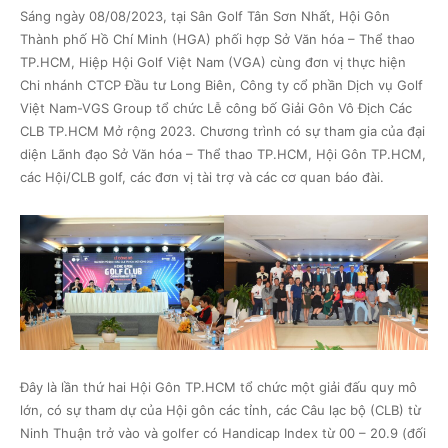
Sáng ngày 08/08/2023, tại Sân Golf Tân Sơn Nhất, Hội Gôn
Thành phố Hồ Chí Minh (HGA) phối hợp Sở Văn hóa – Thể thao
TP.HCM, Hiệp Hội Golf Việt Nam (VGA) cùng đơn vị thực hiện
Chi nhánh CTCP Đầu tư Long Biên, Công ty cổ phần Dịch vụ Golf
Việt Nam-VGS Group tổ chức Lễ công bố Giải Gôn Vô Địch Các
CLB TP.HCM Mở rộng 2023. Chương trình có sự tham gia của đại
diện Lãnh đạo Sở Văn hóa – Thể thao TP.HCM, Hội Gôn TP.HCM,
các Hội/CLB golf, các đơn vị tài trợ và các cơ quan báo đài.
Đây là lần thứ hai Hội Gôn TP.HCM tổ chức một giải đấu quy mô
lớn, có sự tham dự của Hội gôn các tỉnh, các Câu lạc bộ (CLB) từ
Ninh Thuận trở vào và golfer có Handicap Index từ 00 – 20.9 (đối