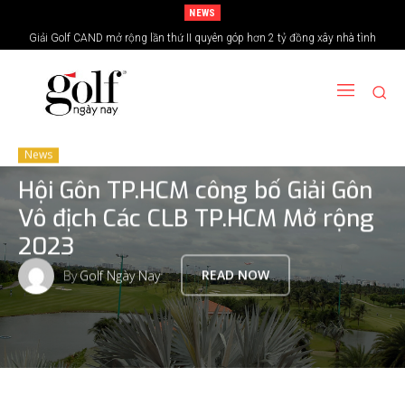
NEWS
Giải Golf CAND mở rộng lần thứ II quyên góp hơn 2 tỷ đồng xây nhà tình
24H Group tổ chức giải golf kỷ niệm 15 năm thành lập
nghĩa vùng biên giới
News
Hội Gôn TP.HCM công bố Giải Gôn
Vô địch Các CLB TP.HCM Mở rộng
2023
By
Golf Ngày Nay
READ NOW