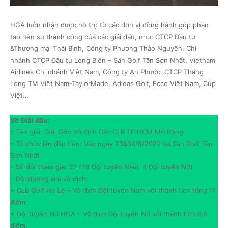
HGA luôn nhận được hỗ trợ từ các đơn vị đồng hành góp phần
tạo nên sự thành công của các giải đấu, như: CTCP Đầu tư
&Thương mại Thái Bình, Công ty Phương Thảo Nguyên, Chi
nhánh CTCP Đầu tư Long Biên – Sân Golf Tân Sơn Nhất, Vietnam
Airlines Chi nhánh Việt Nam, Công ty An Phước, CTCP Thăng
Long TM Việt Nam-TaylorMade, Adidas Golf, Ecco Việt Nam, Cúp
Việt…
Về Giải đấu:
– Tên giải: Giải Gôn Vô địch Các CLB TP.HCM Mở Rộng.
– Tổ chức lần đầu tiên: Vào ngày 23&34/8/2022 tại Sân Golf Tân
Sơn Nhất.
– Số đội tham gia: 32 (28 Đội tuyển Nam, 4 Đội tuyển Nữ).
– Đội đương kim vô địch:
+ CLB Golf Họ Lê – Vô địch Đội tuyển Nam với thành tích tổng 11
điểm
+ Đội tuyển Nữ HGA – Vô địch Đội tuyển Nữ với thành tích 9,5
điểm.