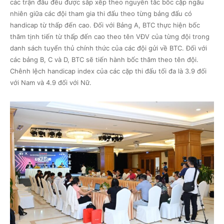
các trận đấu đều được sắp xếp theo nguyên tắc bốc cặp ngẫu
nhiên giữa các đội tham gia thi đấu theo từng bảng đấu có
handicap từ thấp đến cao. Đối với Bảng A, BTC thực hiện bốc
thăm tịnh tiến từ thấp đến cao theo tên VĐV của từng đội trong
danh sách tuyển thủ chính thức của các đội gửi về BTC. Đối với
các bảng B, C và D, BTC sẽ tiến hành bốc thăm theo tên đội.
Chênh lệch handicap index của các cặp thi đấu tối đa là 3.9 đối
với Nam và 4.9 đối với Nữ.