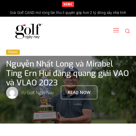
NEWS
Giải Golf CAND mở rộng lần thứ II quyên góp hơn 2 tỷ đồng xây nhà tình
24H Group tổ chức giải golf kỷ niệm 15 năm thành lập
nghĩa vùng biên giới
News
Nguyễn Nhất Long và Mirabel
Ting Ern Hui đăng quang giải VAO
và VLAO 2023
By
Golf Ngày Nay
READ NOW