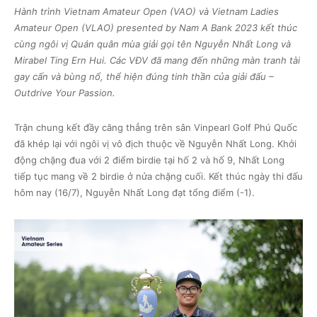
Hành trình Vietnam Amateur Open (VAO) và Vietnam Ladies
Amateur Open (VLAO) presented by Nam A Bank 2023 kết thúc
cùng ngôi vị Quán quân mùa giải gọi tên Nguyễn Nhất Long và
Mirabel Ting Ern Hui. Các VĐV đã mang đến những màn tranh tài
gay cấn và bùng nổ, thể hiện đúng tinh thần của giải đấu –
Outdrive Your Passion.
Trận chung kết đầy căng thẳng trên sân Vinpearl Golf Phú Quốc
đã khép lại với ngôi vị vô địch thuộc về Nguyễn Nhất Long. Khởi
động chặng đua với 2 điểm birdie tại hố 2 và hố 9, Nhất Long
tiếp tục mang về 2 birdie ở nửa chặng cuối. Kết thúc ngày thi đấu
hôm nay (16/7), Nguyễn Nhất Long đạt tổng điểm (-1).