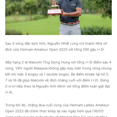
Sau 4 vòng đấu kịch tính, Nguyễn Nhất Long trở thành Nhà vô
địch của Vietnam Amateur Open 2023 với tổng 290 gậy (+2).
Xếp hạng 2 là Malcolm Ting Siong Hung với tổng (+3) điểm sau 4
vòng. VĐV người Malaysia không gặp may mắn trong vòng chung
kết khi mắc 3 bogey và 1 double bogey. Ba điểm biridie tại hố 5,
7 và 16 đã giúp Malcolm về đích chặng cuối với điểm (+2). Đứng
ở vị trí tiếp theo là Nguyễn Anh Minh với tổng điểm toàn giải đạt
(+4).
Trong khi đó, chặng đua cuối cùng của Vietnam Ladies Amateur
Open 2023 đã chính thức khép lại vào ngày hôm qua (16/07)
cùng ngôi vị quán quân thuộc về Mirabel Ting Ern Hui với tổng