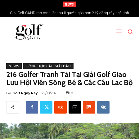
NEWS
Giải Golf CAND mở rộng lần thứ II quyên góp hơn 2 tỷ đồng xây nhà tình
24H Group tổ chức giải golf kỷ niệm 15 năm thành lập
nghĩa vùng biên giới
NEWS
TỔNG HỢP CÁC GIẢI ĐẤU
216 Golfer Tranh Tài Tại Giải Golf Giao
Lưu Hội Viên Sông Bé & Các Câu Lạc Bộ
By
Golf Ngày Nay
22/10/2025
0