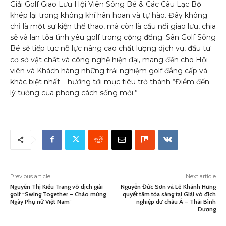
Giải Golf Giao Lưu Hội Viên Sông Bé & Các Câu Lạc Bộ
khép lại trong không khí hân hoan và tự hào. Đây không
chỉ là một sự kiện thể thao, mà còn là cầu nối giao lưu, chia
sẻ và lan tỏa tình yêu golf trong cộng đồng. Sân Golf Sông
Bé sẽ tiếp tục nỗ lực nâng cao chất lượng dịch vụ, đầu tư
cơ sở vật chất và công nghệ hiện đại, mang đến cho Hội
viên và Khách hàng những trải nghiệm golf đẳng cấp và
khác biệt nhất – hướng tới mục tiêu trở thành “Điểm đến
lý tưởng của phong cách sống mới.”
Previous article
Next article
Nguyễn Thị Kiều Trang vô địch giải
Nguyễn Đức Sơn và Lê Khánh Hưng
golf “Swing Together – Chào mừng
quyết tâm tỏa sáng tại Giải vô địch
Ngày Phụ nữ Việt Nam”
nghiệp dư châu Á – Thái Bình
Dương