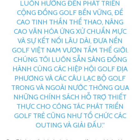
LUÔN HƯỚNG ĐẾN PHÁT TRIỂN
CỘNG ĐỒNG GOLF BỀN VỮNG, ĐỀ
CAO TINH THẦN THỂ THAO, NÂNG
CAO VĂN HÓA ỨNG XỬ CHUẨN MỰC
VÀ SỰ KẾT NỐI LÂU DÀI, ĐƯA NỀN
GOLF VIỆT NAM VƯƠN TẦM THẾ GIỚI.
CHÚNG TÔI LUÔN SẴN SÀNG ĐỒNG
HÀNH CÙNG CÁC HIỆP HỘI GOLF ĐỊA
PHƯƠNG VÀ CÁC CÂU LẠC BỘ GOLF
TRONG VÀ NGOÀI NƯỚC THÔNG QUA
NHỮNG CHÍNH SÁCH HỖ TRỢ THIẾT
THỰC CHO CÔNG TÁC PHÁT TRIỂN
GOLF TRẺ CŨNG NHƯ TỔ CHỨC CÁC
OUTING VÀ GIẢI ĐẤU.”