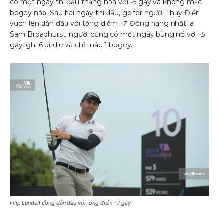
có một ngày thi đấu thăng hoa với
-5
gậy và không mắc
bogey nào. Sau hai ngày thi đấu, golfer người Thụy Điển
vươn lên dẫn đầu với tổng điểm
-7
. Đồng hạng nhất là
Sam Broadhurst, người cũng có một ngày bùng nổ với
-5
gậy, ghi 6 birdie và chỉ mắc 1 bogey.
Filip Lundell đồng dẫn đầu với tổng điểm
-7
gậy