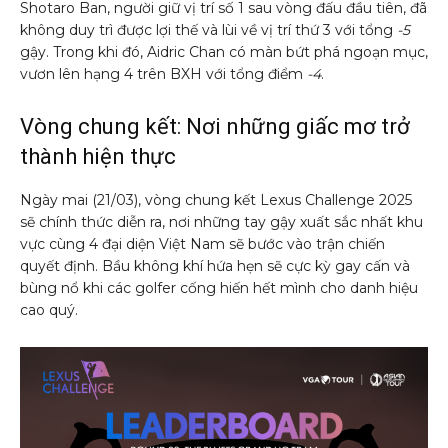
Shotaro Ban, người giữ vị trí số 1 sau vòng đấu đầu tiên, đã
không duy trì được lợi thế và lùi về vị trí thứ 3 với tổng
-5
gậy. Trong khi đó, Aidric Chan có màn bứt phá ngoạn mục,
vươn lên hạng 4 trên BXH với tổng điểm
-4
.
Vòng chung kết: Nơi những giấc mơ trở
thành hiện thực
Ngày mai (21/03), vòng chung kết Lexus Challenge 2025
sẽ chính thức diễn ra, nơi những tay gậy xuất sắc nhất khu
vực cùng 4 đại diện Việt Nam sẽ bước vào trận chiến
quyết định. Bầu không khí hứa hẹn sẽ cực kỳ gay cấn và
bùng nổ khi các golfer cống hiến hết mình cho danh hiệu
cao quý.