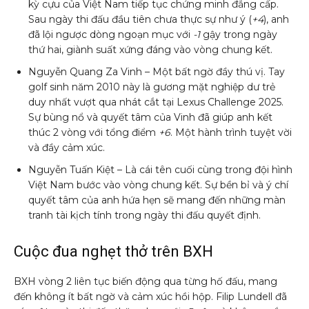
kỳ cựu của Việt Nam tiếp tục chứng minh đẳng cấp.
Sau ngày thi đấu đầu tiên chưa thực sự như ý (
+4
), anh
đã lội ngược dòng ngoạn mục với
-1
gậy trong ngày
thứ hai, giành suất xứng đáng vào vòng chung kết.
Nguyễn Quang Za Vinh – Một bất ngờ đầy thú vị. Tay
golf sinh năm 2010 này là gương mặt nghiệp dư trẻ
duy nhất vượt qua nhát cắt tại Lexus Challenge 2025.
Sự bùng nổ và quyết tâm của Vinh đã giúp anh kết
thúc 2 vòng với tổng điểm
+6
. Một hành trình tuyệt vời
và đầy cảm xúc.
Nguyễn Tuấn Kiệt – Là cái tên cuối cùng trong đội hình
Việt Nam bước vào vòng chung kết. Sự bền bỉ và ý chí
quyết tâm của anh hứa hẹn sẽ mang đến những màn
tranh tài kịch tính trong ngày thi đấu quyết định.
Cuộc đua nghẹt thở trên BXH
BXH vòng 2 liên tục biến động qua từng hố đấu, mang
đến không ít bất ngờ và cảm xúc hồi hộp. Filip Lundell đã