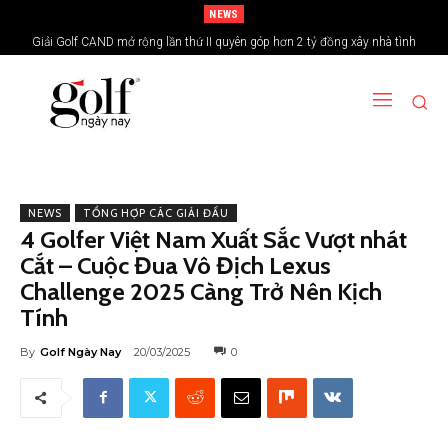
NEWS
Giải Golf CAND mở rộng lần thứ II quyên góp hơn 2 tỷ đồng xây nhà tình
nghĩa vùng biên giới
NEWS
TỔNG HỢP CÁC GIẢI ĐẤU
4 Golfer Việt Nam Xuất Sắc Vượt nhát
Cắt – Cuộc Đua Vô Địch Lexus
Challenge 2025 Càng Trở Nên Kịch
Tính
By
Golf Ngày Nay
20/03/2025
0