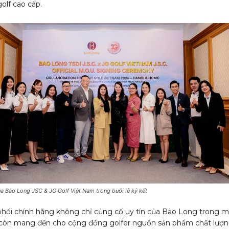
golf cao cấp.
ủa Bảo Long JSC & JG Golf Việt Nam trong buổi lễ ký kết
phối chính hãng không chỉ củng cố uy tín của Bảo Long trong 
 còn mang đến cho cộng đồng golfer nguồn sản phẩm chất lượn