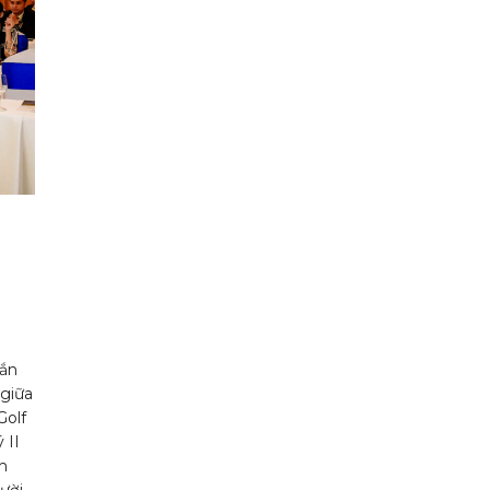
gắn
 giữa
Golf
 II
h
gười