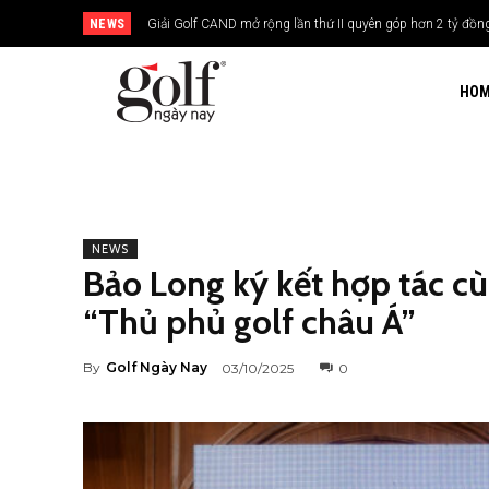
NEWS
Giải Golf CAND mở rộng lần thứ II quyên góp hơn 2 tỷ đồng x
24H Group tổ chức giải golf kỷ niệm 15 năm thành lập
HO
NEWS
Bảo Long ký kết hợp tác cù
“Thủ phủ golf châu Á”
By
Golf Ngày Nay
03/10/2025
0