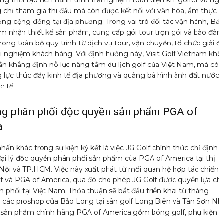
 chỉ tham gia thi đấu mà còn được kết nối với văn hóa, ẩm thực
ộng cộng đồng tại địa phương. Trong vai trò đối tác vận hành, B
m nhận thiết kế sản phẩm, cung cấp gói tour trọn gói và bảo đ
rong toàn bộ quy trình từ dịch vụ tour, vận chuyển, tổ chức giải 
ải nghiệm khách hàng. Với định hướng này, Visit Golf Vietnam k
ần khẳng định nỗ lực nâng tầm du lịch golf của Việt Nam, mà cò
 lực thúc đẩy kinh tế địa phương và quảng bá hình ảnh đất nước
c tế.
g phân phối độc quyền sản phẩm PGA of
a
ấn khác trong sự kiện ký kết là việc JG Golf chính thức chỉ địn
ại lý độc quyền phân phối sản phẩm của PGA of America tại thị
Nội và TP.HCM. Việc này xuất phát từ mối quan hệ hợp tác chiến
lf và PGA of America, qua đó cho phép JG Golf được quyền lựa 
n phối tại Việt Nam. Thỏa thuận sẽ bắt đầu triển khai từ tháng
hi các proshop của Bảo Long tại sân golf Long Biên và Tân Sơn N
t sản phẩm chính hãng PGA of America gồm bóng golf, phụ kiện