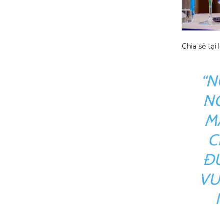
Chia sẻ tạ
“N
N
M
C
ĐƯ
VƯ