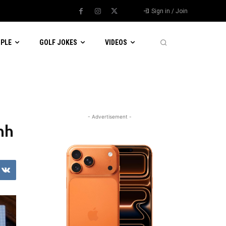
Sign in / Join
OPLE
GOLF JOKES
VIDEOS
- Advertisement -
nh