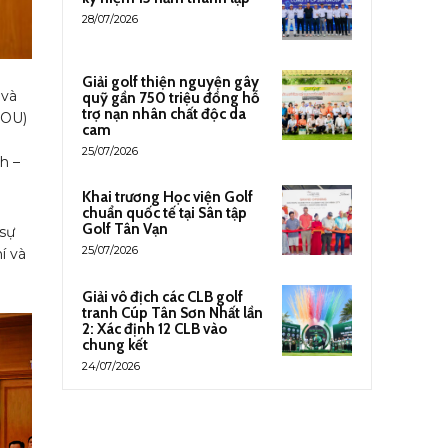
28/07/2026
Giải golf thiện nguyện gây
 và
quỹ gần 750 triệu đồng hỗ
trợ nạn nhân chất độc da
MOU)
cam
25/07/2026
h –
Khai trương Học viện Golf
chuẩn quốc tế tại Sân tập
Golf Tân Vạn
 sự
25/07/2026
í và
Giải vô địch các CLB golf
tranh Cúp Tân Sơn Nhất lần
2: Xác định 12 CLB vào
chung kết
24/07/2026