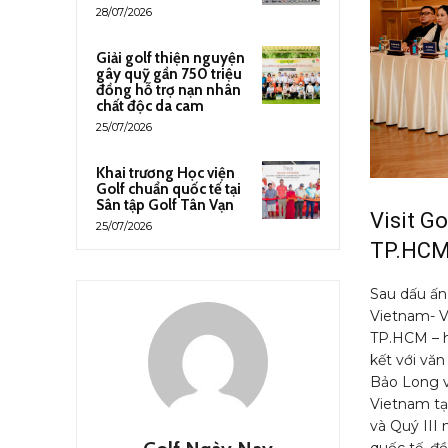
28/07/2026
Giải golf thiện nguyện
gây quỹ gần 750 triệu
đồng hỗ trợ nạn nhân
chất độc da cam
25/07/2026
Khai trương Học viện
Golf chuẩn quốc tế tại
Sân tập Golf Tân Vạn
Visit G
25/07/2026
TP.HC
Sau dấu ấn 
Vietnam- VG
TP.HCM – ha
kết với văn
Bảo Long và
Vietnam tạ
và Quý III
quốc tế, đồ