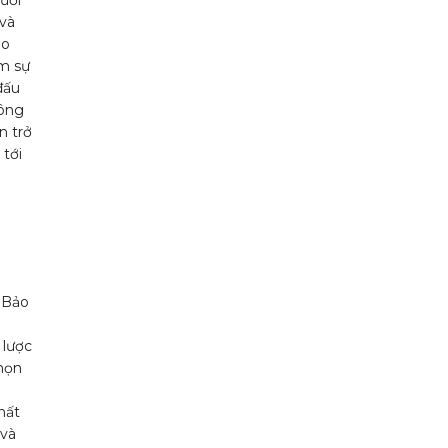
 và
ảo
ảm sự
đấu
hông
n trở
 tới
h Bảo
 lược
chọn
hất
 và