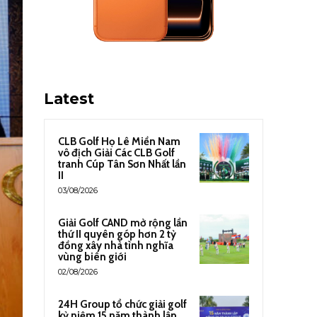
Latest
CLB Golf Họ Lê Miền Nam
vô địch Giải Các CLB Golf
tranh Cúp Tân Sơn Nhất lần
II
03/08/2026
Giải Golf CAND mở rộng lần
thứ II quyên góp hơn 2 tỷ
đồng xây nhà tình nghĩa
vùng biên giới
02/08/2026
24H Group tổ chức giải golf
kỷ niệm 15 năm thành lập