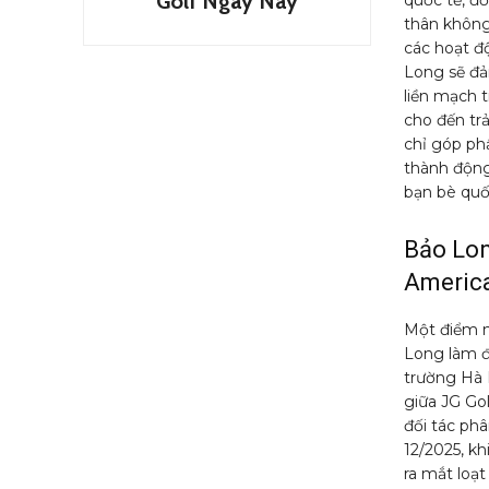
Golf Ngày Nay
thân không
các hoạt đ
Long sẽ đả
liền mạch t
cho đến tr
chỉ góp ph
thành động
bạn bè quố
Bảo Lon
Americ
Một điểm nh
Long làm đ
trường Hà 
giữa JG Go
đối tác phâ
12/2025, k
ra mắt loạ