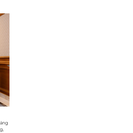
mảng
g,