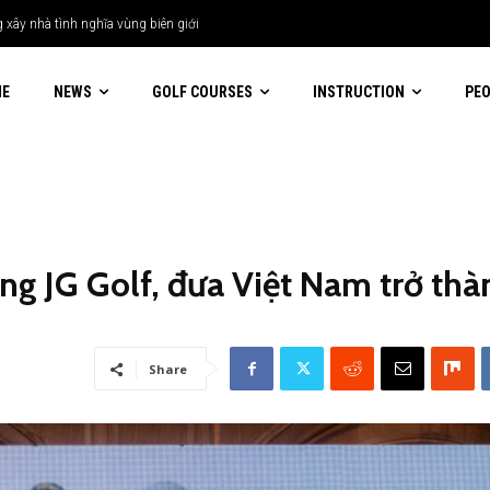
ây nhà tình nghĩa vùng biên giới
ME
NEWS
GOLF COURSES
INSTRUCTION
PE
ng JG Golf, đưa Việt Nam trở thà
Share