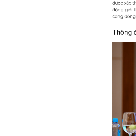
được xác th
động giới t
cộng đồng, 
Thông đ