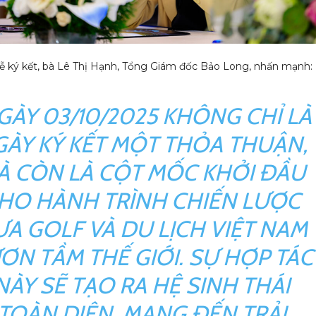
i lễ ký kết, bà Lê Thị Hạnh, Tổng Giám đốc Bảo Long, nhấn mạnh:
GÀY 03/10/2025 KHÔNG CHỈ LÀ
GÀY KÝ KẾT MỘT THỎA THUẬN,
À CÒN LÀ CỘT MỐC KHỞI ĐẦU
HO HÀNH TRÌNH CHIẾN LƯỢC
A GOLF VÀ DU LỊCH VIỆT NAM
ƠN TẦM THẾ GIỚI. SỰ HỢP TÁC
NÀY SẼ TẠO RA HỆ SINH THÁI
TOÀN DIỆN, MANG ĐẾN TRẢI