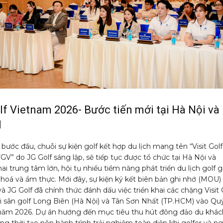
olf Vietnam 2026- Bước tiến mới tại Hà Nội và
M
bước đầu, chuỗi sự kiện golf kết hợp du lịch mang tên “Visit Golf
V” do JG Golf sáng lập, sẽ tiếp tục được tổ chức tại Hà Nội và
i trung tâm lớn, hội tụ nhiều tiềm năng phát triển du lịch golf 
 hoá và ẩm thực. Mới đây, sự kiện ký kết biên bản ghi nhớ (MOU)
 JG Golf đã chính thức đánh dấu việc triển khai các chặng Visit 
i sân golf Long Biên (Hà Nội) và Tân Sơn Nhất (TP.HCM) vào Quý
 năm 2026. Dự án hướng đến mục tiêu thu hút đông đảo du khác
ng thời tạo nên hành trình trải nghiệm toàn diện khi golfer và n