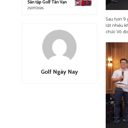
Sân tập Golf Tân Vạn
25/07/2026
Sau hơn 9 g
rất nhiều 
chức Vô địc
Golf Ngày Nay