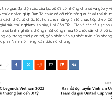
ệc trao giải, đại diện các câu lạc bộ đã có những chia sẻ và góp ý v
ổ chức nhằm giúp Ban Tổ chức có cái nhìn tổng quát về thể thức
và cách thức tổ chức tốt hơn cho những lần tổ chức tiếp theo. C
giải đấu thử nghiệm lần này, Hội Gôn TP.HCM và các câu lạc bộ 
chia sẻ kinh nghiệm, thống nhất cùng nhau tổ chức sân chơi bổ í
g đội trong thời gian tới, góp phần vào sự phát triển của phong
c phía Nam nói riêng, cả nước nói chung.
e
e
Next 
IC Legends Vietnam 2023
Ra mắt đội tuyển Vietnam U
i thưởng lên đến 31 tỷ
Team dự giải United Cup Vi