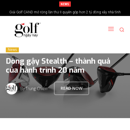
NEWS
Giải Golf CAND mở rộng lần thứ II quyên góp hơn 2 tỷ đồng xây nhà tình
24H Group tổ chức giải golf kỷ niệm 15 năm thành lập
nghĩa vùng biên giới
News
Dòng gậy Stealth – thành quả
của hành trình 20 năm
By
Trung Chiến
READ NOW