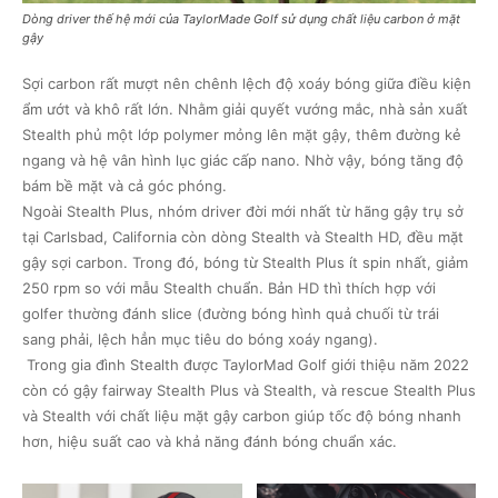
Dòng driver thế hệ mới của TaylorMade Golf sử dụng chất liệu carbon ở mặt
gậy
Sợi carbon rất mượt nên chênh lệch độ xoáy bóng giữa điều kiện
ẩm ướt và khô rất lớn. Nhằm giải quyết vướng mắc, nhà sản xuất
Stealth phủ một lớp polymer mỏng lên mặt gậy, thêm đường kẻ
ngang và hệ vân hình lục giác cấp nano. Nhờ vậy, bóng tăng độ
bám bề mặt và cả góc phóng.
Ngoài Stealth Plus, nhóm driver đời mới nhất từ hãng gậy trụ sở
tại Carlsbad, California còn dòng Stealth và Stealth HD, đều mặt
gậy sợi carbon. Trong đó, bóng từ Stealth Plus ít spin nhất, giảm
250 rpm so với mẫu Stealth chuẩn. Bản HD thì thích hợp với
golfer thường đánh slice (đường bóng hình quả chuối từ trái
sang phải, lệch hẳn mục tiêu do bóng xoáy ngang).
Trong gia đình Stealth được TaylorMad Golf giới thiệu năm 2022
còn có gậy fairway Stealth Plus và Stealth, và rescue Stealth Plus
và Stealth với chất liệu mặt gậy carbon giúp tốc độ bóng nhanh
hơn, hiệu suất cao và khả năng đánh bóng chuẩn xác.