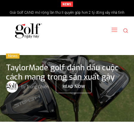
NEWS
Giải Golf CAND mở rộng lần thứ II quyên góp hơn 2 tỷ đồng xây nhà tình
24H Group tổ chức giải golf kỷ niệm 15 năm thành lập
nghĩa vùng biên giới
News
TaylorMade golf đánh dấu cuộc
cách mạng trong sản xuất gậy
By
Trung Chiến
READ NOW