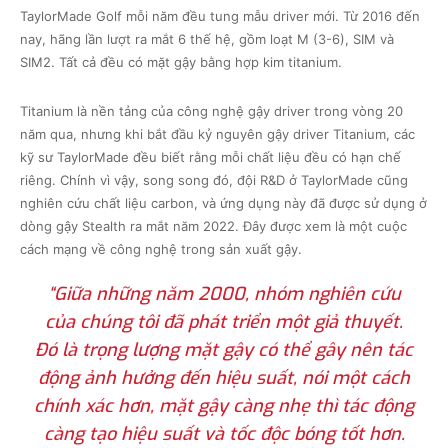
TaylorMade Golf mỗi năm đều tung mẫu driver mới. Từ 2016 đến
nay, hãng lần lượt ra mắt 6 thế hệ, gồm loạt M (3-6), SIM và
SIM2. Tất cả đều có mặt gậy bằng hợp kim titanium.
Titanium là nền tảng của công nghệ gậy driver trong vòng 20
năm qua, nhưng khi bắt đầu kỷ nguyên gậy driver Titanium, các
kỹ sư TaylorMade đều biết rằng mỗi chất liệu đều có hạn chế
riêng. Chính vì vậy, song song đó, đội R&D ở TaylorMade cũng
nghiên cứu chất liệu carbon, và ứng dụng này đã được sử dụng ở
dòng gậy Stealth ra mắt năm 2022. Đây được xem là một cuộc
cách mạng về công nghệ trong sản xuất gậy.
“Giữa những năm 2000, nhóm nghiên cứu
của chúng tôi đã phát triển một giả thuyết.
Đó là trọng lượng mặt gậy có thể gây nên tác
động ảnh hưởng đến hiệu suất, nói một cách
chính xác hơn, mặt gậy càng nhẹ thì tác động
càng tạo hiệu suất và tốc độc bóng tốt hơn.