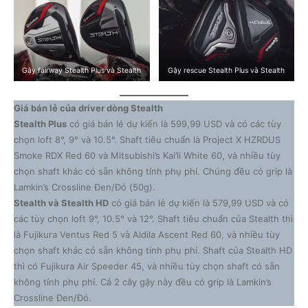
Gậy fairway Stealth Plus và Stealth
Gậy rescue Stealth Plus và Stealth
Giá bán lẻ của driver dòng Stealth
Stealth Plus
có giá bán lẻ dự kiến là 599,99 USD và có các tùy
chọn loft 8°, 9° và 10.5°. Shaft tiêu chuẩn là Project X HZRDUS
Smoke RDX Red 60 và Mitsubishi’s Kai’li White 60, và nhiều tùy
chọn shaft khác có sẵn không tính phụ phí. Chúng đều có grip là
Lamkin’s Crossline Đen/Đỏ (50g).
Stealth và Stealth HD
có giá bán lẻ dự kiến là 579,99 USD và có
các tùy chọn loft 9°, 10.5° và 12°. Shaft tiêu chuẩn của Stealth thì
là Fujikura Ventus Red 5 và Aldila Ascent Red 60, và nhiều tùy
chọn shaft khác có sẵn không tính phụ phí. Shaft của Stealth HD
thì có Fujikura Air Speeder 45, và nhiều tùy chọn shaft có sẵn
không tính phụ phí. Cả 2 cây gậy này đều có grip là Lamkin’s
Crossline Đen/Đỏ.