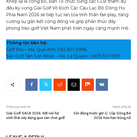
Khép lại lễ công bố, Ban Tổ chức cùng các CLB tham dự
đều kỳ vọng Giải Golf Vô Địch Các Câu Lạc Bộ Dòng Họ
Phía Nam 2026 sẽ tiếp tục lan tỏa tinh thần fair-play, tăng
cường sự gắn kết cộng đồng và góp phần thúc đẩy
phong trào golf Việt Nam phát triển ngày càng mạnh mẽ.
Thông tin liên hệ:
Golf Pro – Ms. Quế Anh: 093 817 0996
Sân Golf Tân Sơn Nhất – Ms. Lệ Quyên: 0939 301 090
Previous article
Next article
Giải Golf SACA 2026: Kết nối hệ
Sôi động trước giờ G: Cúp Sông Bé
sinh thái xây dựng qua sân chơi golf
2026 hứa hẹn bùng nổ