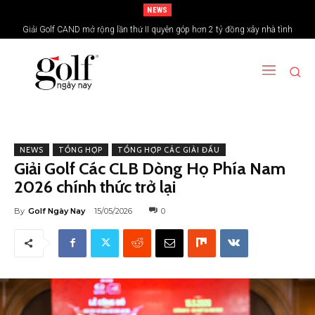
NEWS
Giải Golf CAND mở rộng lần thứ II quyên góp hơn 2 tỷ đồng xây nhà tình
nghĩa vùng biên giới
NEWS
TỔNG HỢP
TỔNG HỢP CÁC GIẢI ĐẤU
Giải Golf Các CLB Dòng Họ Phía Nam
2026 chính thức trở lại
By
Golf Ngày Nay
15/05/2026
0