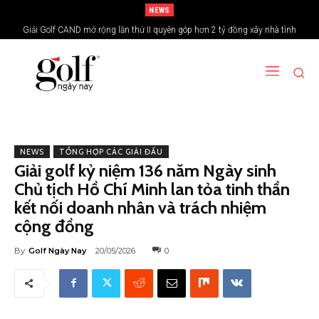
NEWS
Giải Golf CAND mở rộng lần thứ II quyên góp hơn 2 tỷ đồng xây nhà tình
nghĩa vùng biên giới
NEWS
TỔNG HỢP CÁC GIẢI ĐẤU
Giải golf kỷ niệm 136 năm Ngày sinh
Chủ tịch Hồ Chí Minh lan tỏa tinh thần
kết nối doanh nhân và trách nhiệm
cộng đồng
By
Golf Ngày Nay
20/05/2026
0