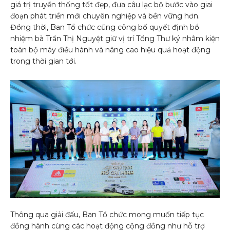
giá trị truyền thống tốt đẹp, đưa câu lạc bộ bước vào giai
đoạn phát triển mới chuyên nghiệp và bền vững hơn.
Đồng thời, Ban Tổ chức cũng công bố quyết định bổ
nhiệm bà Trần Thị Nguyệt giữ vị trí Tổng Thư ký nhằm kiện
toàn bộ máy điều hành và nâng cao hiệu quả hoạt động
trong thời gian tới.
Thông qua giải đấu, Ban Tổ chức mong muốn tiếp tục
đồng hành cùng các hoạt động cộng đồng như hỗ trợ