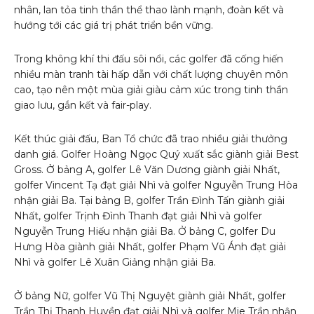
nhân, lan tỏa tinh thần thể thao lành mạnh, đoàn kết và
hướng tới các giá trị phát triển bền vững.
Trong không khí thi đấu sôi nổi, các golfer đã cống hiến
nhiều màn tranh tài hấp dẫn với chất lượng chuyên môn
cao, tạo nên một mùa giải giàu cảm xúc trong tinh thần
giao lưu, gắn kết và fair-play.
Kết thúc giải đấu, Ban Tổ chức đã trao nhiều giải thưởng
danh giá. Golfer Hoàng Ngọc Quý xuất sắc giành giải Best
Gross. Ở bảng A, golfer Lê Văn Dương giành giải Nhất,
golfer Vincent Tạ đạt giải Nhì và golfer Nguyễn Trung Hòa
nhận giải Ba. Tại bảng B, golfer Trần Đình Tấn giành giải
Nhất, golfer Trịnh Đình Thanh đạt giải Nhì và golfer
Nguyễn Trung Hiếu nhận giải Ba. Ở bảng C, golfer Du
Hưng Hòa giành giải Nhất, golfer Phạm Vũ Ánh đạt giải
Nhì và golfer Lê Xuân Giảng nhận giải Ba.
Ở bảng Nữ, golfer Vũ Thị Nguyệt giành giải Nhất, golfer
Trần Thị Thanh Huyền đạt giải Nhì và golfer Mie Trần nhận