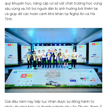
quỹ khuyến học, nâng cấp cơ sở vật chất trường học vùng
sâu vùng xa, hỗ trợ người dân bị ảnh hưởng bởi thiên tai
và giúp đỡ các hoàn cảnh khó khăn tại Nghệ An và Hà
Tĩnh.
Giải đấu năm nay tiếp tục nhận được sự đồng hành từ
nhiều thương hiệu và doanh nghiệp như An Phước, Nam Á