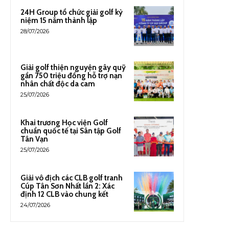
24H Group tổ chức giải golf kỷ
niệm 15 năm thành lập
28/07/2026
Giải golf thiện nguyện gây quỹ
gần 750 triệu đồng hỗ trợ nạn
nhân chất độc da cam
25/07/2026
Khai trương Học viện Golf
chuẩn quốc tế tại Sân tập Golf
Tân Vạn
25/07/2026
Giải vô địch các CLB golf tranh
Cúp Tân Sơn Nhất lần 2: Xác
định 12 CLB vào chung kết
24/07/2026