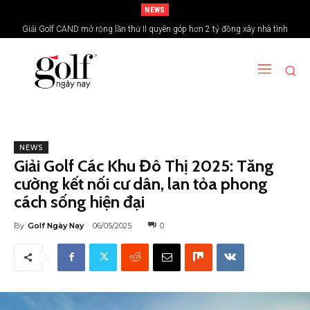
NEWS
Giải Golf CAND mở rộng lần thứ II quyên góp hơn 2 tỷ đồng xây nhà tình
nghĩa vùng biên giới
NEWS
Giải Golf Các Khu Đô Thị 2025: Tăng
cường kết nối cư dân, lan tỏa phong
cách sống hiện đại
By
Golf Ngày Nay
06/05/2025
0