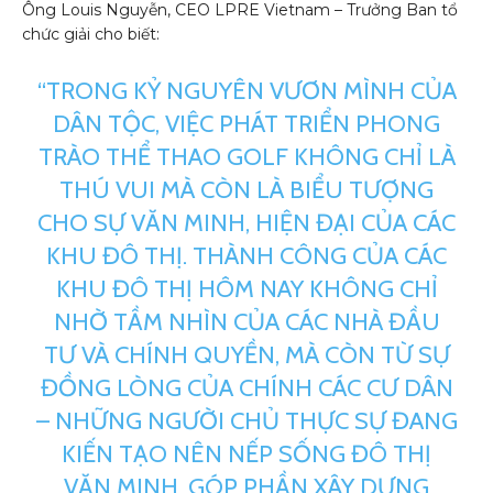
Ông Louis Nguyễn, CEO LPRE Vietnam – Trưởng Ban tổ
chức giải cho biết:
“TRONG KỶ NGUYÊN VƯƠN MÌNH CỦA
DÂN TỘC, VIỆC PHÁT TRIỂN PHONG
TRÀO THỂ THAO GOLF KHÔNG CHỈ LÀ
THÚ VUI MÀ CÒN LÀ BIỂU TƯỢNG
CHO SỰ VĂN MINH, HIỆN ĐẠI CỦA CÁC
KHU ĐÔ THỊ. THÀNH CÔNG CỦA CÁC
KHU ĐÔ THỊ HÔM NAY KHÔNG CHỈ
NHỜ TẦM NHÌN CỦA CÁC NHÀ ĐẦU
TƯ VÀ CHÍNH QUYỀN, MÀ CÒN TỪ SỰ
ĐỒNG LÒNG CỦA CHÍNH CÁC CƯ DÂN
– NHỮNG NGƯỜI CHỦ THỰC SỰ ĐANG
KIẾN TẠO NÊN NẾP SỐNG ĐÔ THỊ
VĂN MINH, GÓP PHẦN XÂY DỰNG