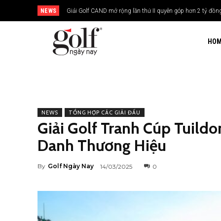
NEWS
Giải Golf CAND mở rộng lần thứ II quyên góp hơn 2 tỷ đồng
HO
NEWS
TỔNG HỢP CÁC GIẢI ĐẤU
Giải Golf Tranh Cúp Tuildo
Danh Thương Hiệu
By
Golf Ngày Nay
14/03/2025
0