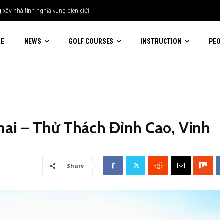
 xây nhà tình nghĩa vùng biên giới
ME
NEWS
GOLF COURSES
INSTRUCTION
PE
nai – Thử Thách Đỉnh Cao, Vinh
Share