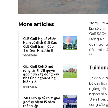
Ngày 17/04
More articles
lập sẽ chín
Golf SACA 
CLB Golf Họ Lê Miền
Đồng Nai (T
Nam vô địch Giải Các
quan trọng
CLB Golf tranh Cúp
đến một sâ
Tân Sơn Nhất lần II
tài.
03/08/2026
Giải Golf CAND mở
Tuildon
rộng lần thứ II quyên
góp hơn 2 tỷ đồng xây
nhà tình nghĩa vùng
Là đơn vị t
biên giới
bề dày lịc
02/08/2026
ngừng đổi 
ngành sản 
24H Group tổ chức giải
Biên Hòa, 
golf kỷ niệm 15 năm
cung cấp g
thành lập