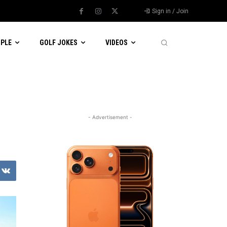
Sign in / Join
OPLE
GOLF JOKES
VIDEOS
- Advertisement -