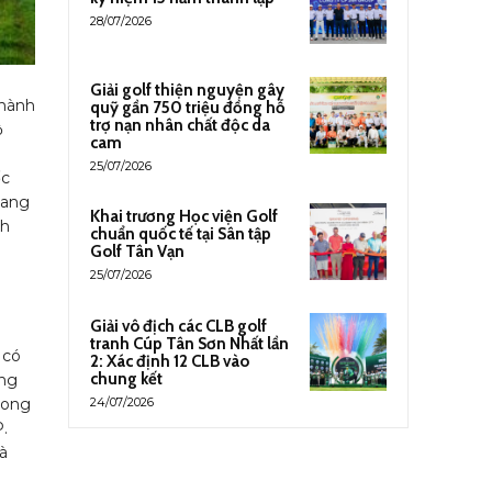
28/07/2026
Giải golf thiện nguyện gây
thành
quỹ gần 750 triệu đồng hỗ
trợ nạn nhân chất độc da
ộ
cam
i
25/07/2026
ốc
mang
Khai trương Học viện Golf
nh
chuẩn quốc tế tại Sân tập
Golf Tân Vạn
25/07/2026
Giải vô địch các CLB golf
tranh Cúp Tân Sơn Nhất lần
 có
2: Xác định 12 CLB vào
chung kết
ông
rong
24/07/2026
.
à