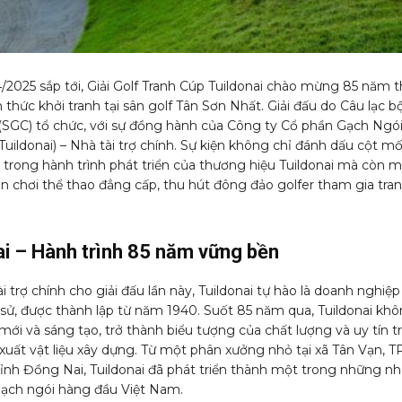
/2025 sắp tới, Giải Golf Tranh Cúp Tuildonai chào mừng 85 năm 
h thức khởi tranh tại sân golf Tân Sơn Nhất. Giải đấu do Câu lạc b
(SGC) tổ chức, với sự đồng hành của Công ty Cổ phần Gạch Ngó
uildonai) – Nhà tài trợ chính. Sự kiện không chỉ đánh dấu cột m
 trong hành trình phát triển của thương hiệu Tuildonai mà còn 
n chơi thể thao đẳng cấp, thu hút đông đảo golfer tham gia tra
ai – Hành trình 85 năm vững bền
ài trợ chính cho giải đấu lần này, Tuildonai tự hào là doanh nghiệp
h sử, được thành lập từ năm 1940. Suốt 85 năm qua, Tuildonai kh
mới và sáng tạo, trở thành biểu tượng của chất lượng và uy tín t
xuất vật liệu xây dựng. Từ một phân xưởng nhỏ tại xã Tân Vạn, TP
tỉnh Đồng Nai, Tuildonai đã phát triển thành một trong những nh
ạch ngói hàng đầu Việt Nam.