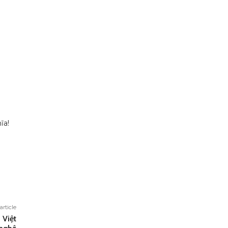
ĩa!
article
 Việt