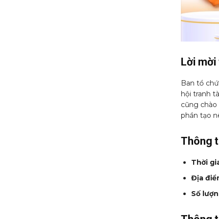
Lời mời
Ban tổ chức
hội tranh t
cũng chào 
phần tạo n
Thông ti
Thời gi
Địa điể
Số lượn