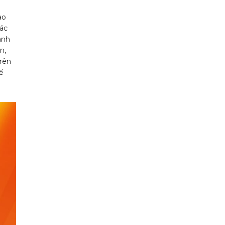
ao
Các
ành
n,
trên
ế