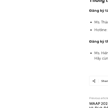
Thông ti
Đăng ký tà
Ms. Thả
Hotline
Đăng ký th
Ms. Hiề
Hãy cùn
Shar
Previous articl
WAAP 2025