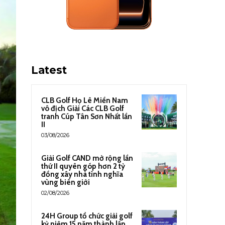
Latest
CLB Golf Họ Lê Miền Nam
vô địch Giải Các CLB Golf
tranh Cúp Tân Sơn Nhất lần
II
03/08/2026
Giải Golf CAND mở rộng lần
thứ II quyên góp hơn 2 tỷ
đồng xây nhà tình nghĩa
vùng biên giới
02/08/2026
24H Group tổ chức giải golf
kỷ niệm 15 năm thành lập