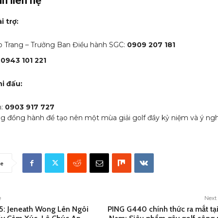
n liên hệ
i trợ:
o Trang – Trưởng Ban Điều hành SGC:
0909 207 181
:
0943 101 221
i đấu:
n:
0903 917 727
g đồng hành để tạo nên một mùa giải golf đầy kỷ niệm và ý ngh
e
e
Next 
: Jeneath Wong Lên Ngôi
PING G440 chính thức ra mắt tại