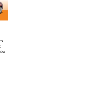
cơ
c
góp