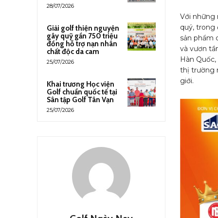
28/07/2026
Với những 
quý, trong
Giải golf thiện nguyện
gây quỹ gần 750 triệu
sản phẩm củ
đồng hỗ trợ nạn nhân
và vươn tầ
chất độc da cam
Hàn Quốc, 
25/07/2026
thị trường
giới.
Khai trương Học viện
Golf chuẩn quốc tế tại
Sân tập Golf Tân Vạn
25/07/2026