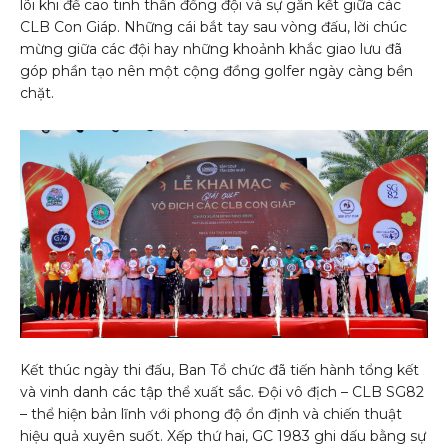
lõi khi đề cao tinh thần đồng đội và sự gắn kết giữa các
CLB Con Giáp. Những cái bắt tay sau vòng đấu, lời chúc
mừng giữa các đội hay những khoảnh khắc giao lưu đã
góp phần tạo nên một cộng đồng golfer ngày càng bền
chặt.
Kết thúc ngày thi đấu, Ban Tổ chức đã tiến hành tổng kết
và vinh danh các tập thể xuất sắc. Đội vô địch – CLB SG82
– thể hiện bản lĩnh với phong độ ổn định và chiến thuật
hiệu quả xuyên suốt. Xếp thứ hai, GC 1983 ghi dấu bằng sự