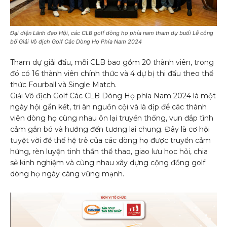
Đại diện Lãnh đạo Hội, các CLB golf dòng họ phía nam tham dự buổi Lễ công
bố Giải Vô địch Golf Các Dòng Họ Phía Nam 2024
Tham dự giải đấu, mỗi CLB bao gồm 20 thành viên, trong
đó có 16 thành viên chính thức và 4 dự bị thi đấu theo thể
thức Fourball và Single Match.
Giải Vô địch Golf Các CLB Dòng Họ phía Nam 2024 là một
ngày hội gắn kết, tri ân nguồn cội và là dịp để các thành
viên dòng họ cùng nhau ôn lại truyền thống, vun đắp tình
cảm gắn bó và hướng đến tương lai chung. Đây là cơ hội
tuyệt vời để thế hệ trẻ của các dòng họ được truyền cảm
hứng, rèn luyện tinh thần thể thao, giao lưu học hỏi, chia
sẻ kinh nghiệm và cùng nhau xây dựng cộng đồng golf
dòng họ ngày càng vững mạnh.