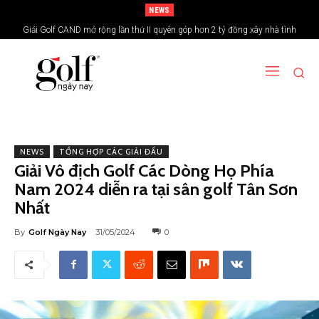
NEWS
Giải Golf CAND mở rộng lần thứ II quyên góp hơn 2 tỷ đồng xây nhà tình
nghĩa vùng biên giới
NEWS
TỔNG HỢP CÁC GIẢI ĐẤU
Giải Vô địch Golf Các Dòng Họ Phía
Nam 2024 diễn ra tại sân golf Tân Sơn
Nhất
By
Golf Ngày Nay
31/05/2024
0