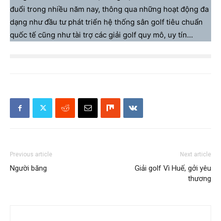
đuổi trong nhiều năm nay, thông qua những hoạt động đa
dạng như đầu tư phát triển hệ thống sân golf tiêu chuẩn
quốc tế cũng như tài trợ các giải golf quy mô, uy tín…
Previous article
Next article
Người băng
Giải golf Vì Huế, gởi yêu
thương