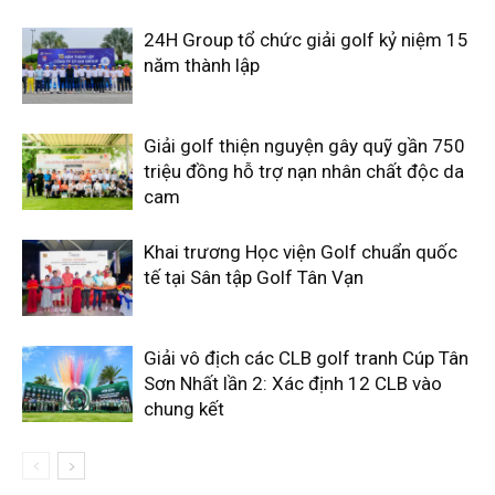
24H Group tổ chức giải golf kỷ niệm 15
năm thành lập
Giải golf thiện nguyện gây quỹ gần 750
triệu đồng hỗ trợ nạn nhân chất độc da
cam
Khai trương Học viện Golf chuẩn quốc
tế tại Sân tập Golf Tân Vạn
Giải vô địch các CLB golf tranh Cúp Tân
Sơn Nhất lần 2: Xác định 12 CLB vào
chung kết