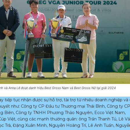
h và Anna Lê đoạt danh hiệu Best Gross Nam và Best Gross Nữ tại giải 2024
y tiếp tục nhận được sự hỗ trợ, tài trợ từ nhiều doanh nghiệp và
uyết như: Công ty CP Đầu tư Thương mại Thái Bình, Công ty C
ng Biên, Công ty TNHH Phương Thảo Nguyên, Ecco Việt Nam,
Cúp Việt, cùng các mạnh thường quân: ông Trần Thanh Tú, Lê V
ọc Trà, Đặng Xuân Minh, Nguyễn Hoàng Trí, Lê Anh Tuấn, Nguyễ