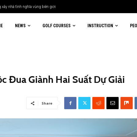
xây nhà tình nghĩa vùng biên giới
ME
NEWS
GOLF COURSES
INSTRUCTION
PE
c Đua Giành Hai Suất Dự Giải
Share