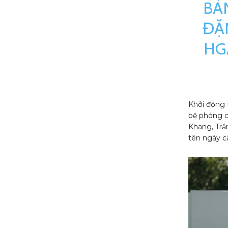
BẢ
ĐẶ
HG
Khởi động 
bệ phóng c
Khang, Trầ
tên ngày c