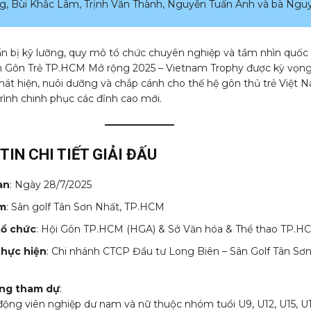
, Bùi Khắc Lâm, Trịnh Văn Thành, Nguyễn Tuấn Anh và bà Ngu
ẩn bị kỹ lưỡng, quy mô tổ chức chuyên nghiệp và tầm nhìn quốc 
ch Gôn Trẻ TP.HCM Mở rộng 2025 – Vietnam Trophy được kỳ vọng
phát hiện, nuôi dưỡng và chắp cánh cho thế hệ gôn thủ trẻ Việt 
rình chinh phục các đỉnh cao mới.
TIN CHI TIẾT GIẢI ĐẤU
an
: Ngày 28/7/2025
ểm
: Sân golf Tân Sơn Nhất, TP.HCM
tổ chức
: Hội Gôn TP.HCM (HGA) & Sở Văn hóa & Thể thao TP.H
thực hiện
: Chi nhánh CTCP Đầu tư Long Biên – Sân Golf Tân Sơ
ợng tham dự
:
động viên nghiệp dư nam và nữ thuộc nhóm tuổi U9, U12, U15, U