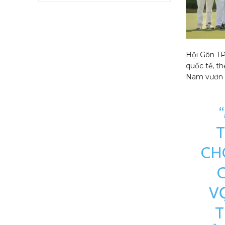
Hội Gôn TP
quốc tế, th
Nam vươn ra
T
CH
V
T