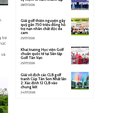
28/07/2026
n
Giải golf thiện nguyện gây
quỹ gần 750 triệu đồng hỗ
trợ nạn nhân chất độc da
cam
 trẻ
25/07/2026
chức
Khai trương Học viện Golf
chuẩn quốc tế tại Sân tập
 và
Golf Tân Vạn
25/07/2026
Giải vô địch các CLB golf
tranh Cúp Tân Sơn Nhất lần
2: Xác định 12 CLB vào
chung kết
24/07/2026