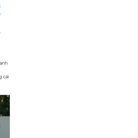
G
Ý
A
hành
 cái