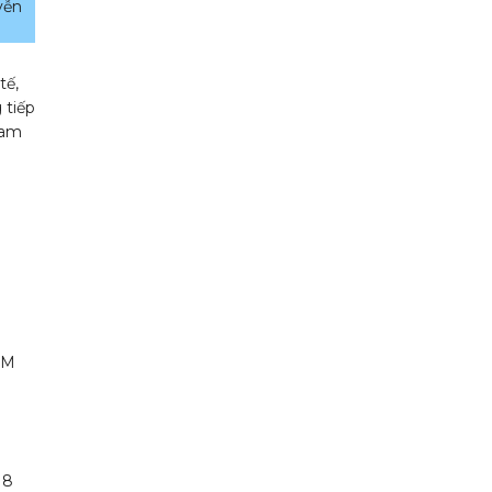
yễn
tế,
 tiếp
Nam
CM
n
18