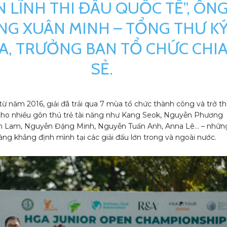
N LĨNH THI ĐẤU QUỐC TẾ”, ÔN
NG XUÂN MINH – TỔNG THƯ K
A, TRƯỞNG BAN TỔ CHỨC CHI
SẺ.
từ năm 2016, giải đã trải qua 7 mùa tổ chức thành công và trở t
ho nhiều gôn thủ trẻ tài năng như Kang Seok, Nguyễn Phương
n Lam, Nguyễn Đặng Minh, Nguyễn Tuấn Anh, Anna Lê… – những
àng khẳng định mình tại các giải đấu lớn trong và ngoài nước.