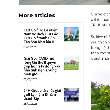
Giải Vô đị
More articles
chính thức 
TP.HCM (HG
CLB Golf Họ Lê Miền
Nam vô địch Giải Các
Sự kiện nh
CLB Golf tranh Cúp
Tân Sơn Nhất lần II
yêu thích 
03/08/2026
trong hệ th
theo các n
Giải Golf CAND mở
khách mời.
rộng lần thứ II quyên
góp hơn 2 tỷ đồng xây
nhà tình nghĩa vùng
biên giới
02/08/2026
24H Group tổ chức giải
golf kỷ niệm 15 năm
thành lập
28/07/2026