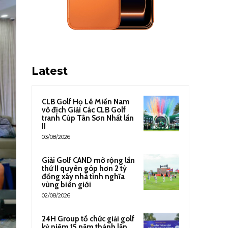
Latest
CLB Golf Họ Lê Miền Nam
vô địch Giải Các CLB Golf
tranh Cúp Tân Sơn Nhất lần
II
03/08/2026
Giải Golf CAND mở rộng lần
thứ II quyên góp hơn 2 tỷ
đồng xây nhà tình nghĩa
vùng biên giới
02/08/2026
24H Group tổ chức giải golf
kỷ niệm 15 năm thành lập