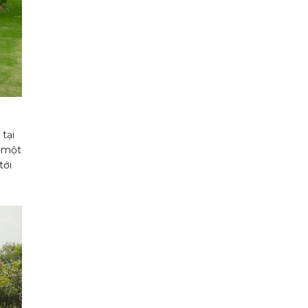
tại
– một
tới