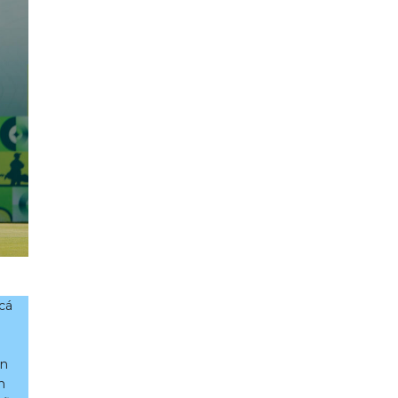
 cá
P
ăn
n