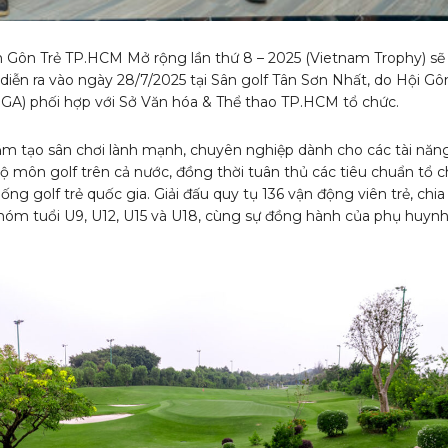
ch Gôn Trẻ TP.HCM Mở rộng lần thứ 8 – 2025 (Vietnam Trophy) sẽ
diễn ra vào ngày 28/7/2025 tại Sân golf Tân Sơn Nhất, do Hội Gô
A) phối hợp với Sở Văn hóa & Thể thao TP.HCM tổ chức.
ằm tạo sân chơi lành mạnh, chuyên nghiệp dành cho các tài năng
bộ môn golf trên cả nước, đồng thời tuân thủ các tiêu chuẩn tổ 
ống golf trẻ quốc gia. Giải đấu quy tụ 136 vận động viên trẻ, chia
hóm tuổi U9, U12, U15 và U18, cùng sự đồng hành của phụ huynh