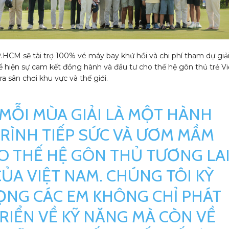
.HCM sẽ tài trợ 100% vé máy bay khứ hồi và chi phí tham dự giả
ể hiện sự cam kết đồng hành và đầu tư cho thế hệ gôn thủ trẻ Vi
 sân chơi khu vực và thế giới.
“MỖI MÙA GIẢI LÀ MỘT HÀNH
RÌNH TIẾP SỨC VÀ ƯƠM MẦM
O THẾ HỆ GÔN THỦ TƯƠNG LA
CỦA VIỆT NAM. CHÚNG TÔI KỲ
ỌNG CÁC EM KHÔNG CHỈ PHÁT
RIỂN VỀ KỸ NĂNG MÀ CÒN VỀ