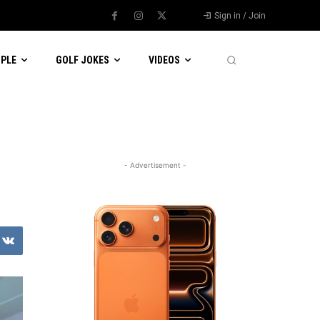
Sign in / Join
OPLE
GOLF JOKES
VIDEOS
- Advertisement -