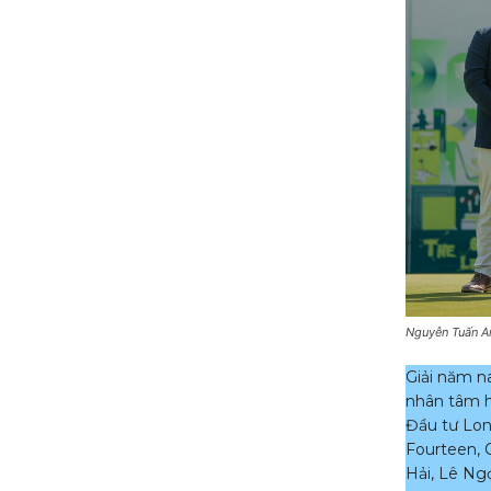
Nguyễn Tuấn An
Giải năm na
nhân tâm h
Đầu tư Lo
Fourteen, 
Hải, Lê Ng