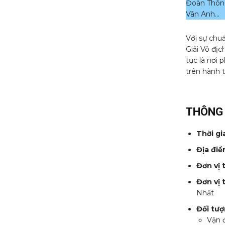
Đoàn Thông
Vân Anh…
Với sự chu
Giải Vô đị
tục là nơi 
trên hành t
THÔNG 
Thời gi
Địa đi
Đơn vị 
Đơn vị 
Nhất
Đối tư
Vận 