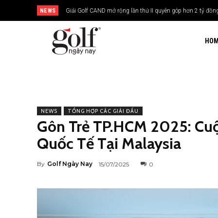
NEWS
Giải Golf CAND mở rộng lần thứ II quyên góp hơn 2 tỷ đồng 
24H Group tổ chức giải golf kỷ niệm 15 năm thành lập
HO
NEWS
TỔNG HỢP CÁC GIẢI ĐẤU
Gôn Trẻ TP.HCM 2025: Cuộ
Quốc Tế Tại Malaysia
By
Golf Ngày Nay
15/07/2025
0