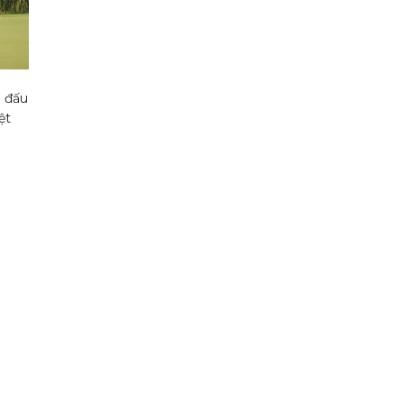
i đấu
ệt
I