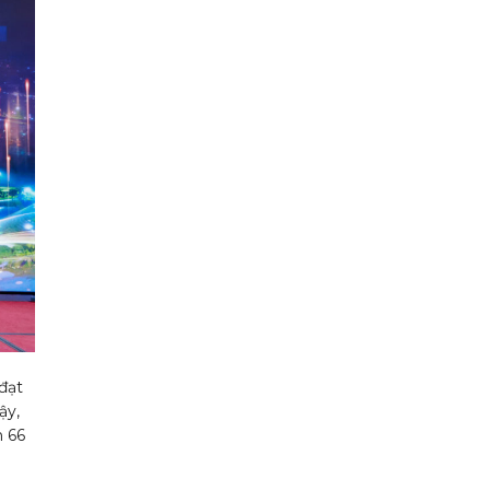
đạt
ậy,
h 66