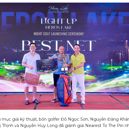
 mục giải kỹ thuật, bốn golfer Đỗ Ngọc Sơn, Nguyễn Đăng Khá
 Thịnh và Nguyễn Huy Long đã giành giải Nearest To The Pin n