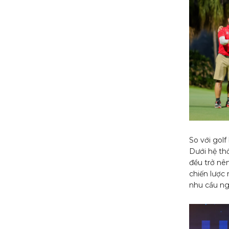
So với gol
Dưới hệ th
đều trở nê
chiến lược
nhu cầu ng