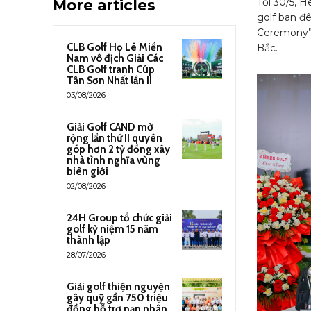
Tối 30/5, H
More articles
golf ban đ
Ceremony”,
CLB Golf Họ Lê Miền
Bắc.
Nam vô địch Giải Các
CLB Golf tranh Cúp
Tân Sơn Nhất lần II
03/08/2026
Giải Golf CAND mở
rộng lần thứ II quyên
góp hơn 2 tỷ đồng xây
nhà tình nghĩa vùng
biên giới
02/08/2026
24H Group tổ chức giải
golf kỷ niệm 15 năm
thành lập
28/07/2026
Giải golf thiện nguyện
gây quỹ gần 750 triệu
đồng hỗ trợ nạn nhân