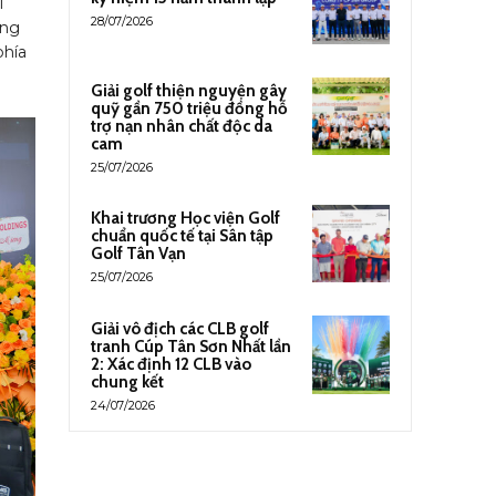
i
28/07/2026
ing
phía
Giải golf thiện nguyện gây
quỹ gần 750 triệu đồng hỗ
trợ nạn nhân chất độc da
cam
25/07/2026
Khai trương Học viện Golf
chuẩn quốc tế tại Sân tập
Golf Tân Vạn
25/07/2026
Giải vô địch các CLB golf
tranh Cúp Tân Sơn Nhất lần
2: Xác định 12 CLB vào
chung kết
24/07/2026