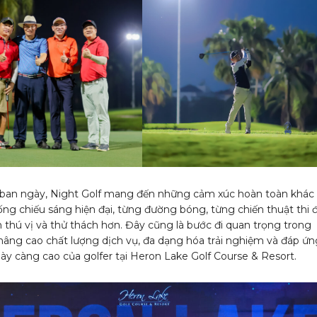
f ban ngày, Night Golf mang đến những cảm xúc hoàn toàn khác b
ống chiếu sáng hiện đại, từng đường bóng, từng chiến thuật thi 
n thú vị và thử thách hơn. Đây cũng là bước đi quan trọng trong
 nâng cao chất lượng dịch vụ, đa dạng hóa trải nghiệm và đáp ứn
ày càng cao của golfer tại Heron Lake Golf Course & Resort.