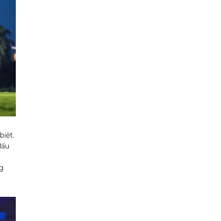
iệt.
đấu
g