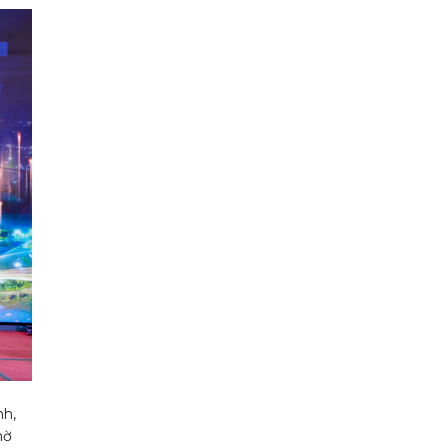
nh,
hờ