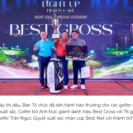
ày thi đấu, Ban Tổ chức đã tiến hành trao thưởng cho các golfer 
xuất sắc. Golfer Đỗ Anh Đức giành danh hiệu Best Gross với 76 g
golfer Trần Ngọc Quyết xuất sắc nhận cúp Best Net với thành tíc