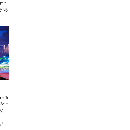
gọc
y uy
 mới
 động
ự.
y”