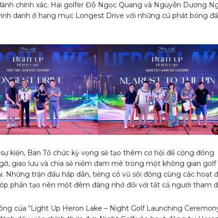
ánh chính xác. Hai golfer Đỗ Ngọc Quang và Nguyễn Dương N
inh danh ở hạng mục Longest Drive với những cú phát bóng đầ
sự kiện, Ban Tổ chức kỳ vọng sẽ tạo thêm cơ hội để cộng đồng
 gỡ, giao lưu và chia sẻ niềm đam mê trong một không gian golf
ại. Những trận đấu hấp dẫn, tiếng cổ vũ sôi động cùng các hoạt
góp phần tạo nên một đêm đáng nhớ đối với tất cả người tham d
ông của “Light Up Heron Lake – Night Golf Launching Ceremon