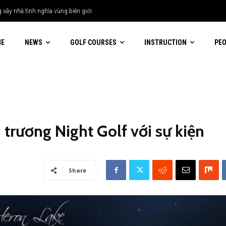
xây nhà tình nghĩa vùng biên giới
ME
NEWS
GOLF COURSES
INSTRUCTION
PE
 trương Night Golf với sự kiện
Share