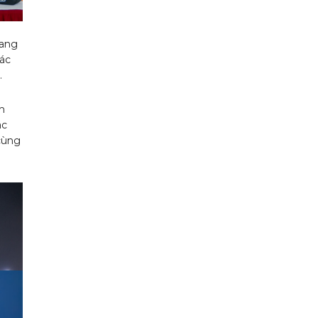
mang
iác
.
h
ác
cùng