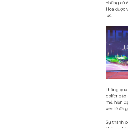
những cú đ
Hoa được v
lực.
Thông qua 
golfer gặp
mẻ, hiện đ
bên lề đã 
Sự thành c