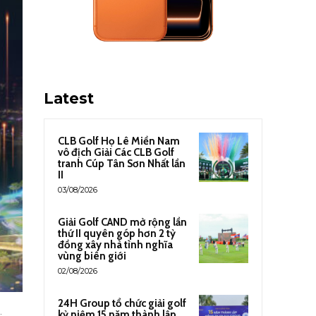
Latest
CLB Golf Họ Lê Miền Nam
vô địch Giải Các CLB Golf
tranh Cúp Tân Sơn Nhất lần
II
03/08/2026
Giải Golf CAND mở rộng lần
thứ II quyên góp hơn 2 tỷ
đồng xây nhà tình nghĩa
vùng biên giới
02/08/2026
24H Group tổ chức giải golf
kỷ niệm 15 năm thành lập