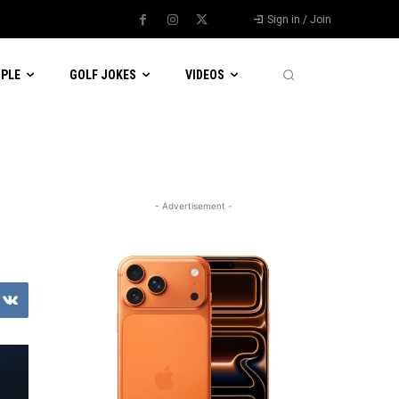
Sign in / Join
OPLE
GOLF JOKES
VIDEOS
- Advertisement -