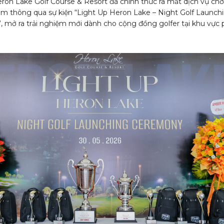
eron Lake Golf Course & Resort đã chính thức ra mắt dịch vụ chơ
êm thông qua sự kiện “Light Up Heron Lake – Night Golf Launch
 mở ra trải nghiệm mới dành cho cộng đồng golfer tại khu vực 