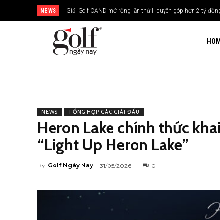
NEWS
Giải Golf CAND mở rộng lần thứ II quyên góp hơn 2 tỷ đồng 
24H Group tổ chức giải golf kỷ niệm 15 năm thành lập
HO
NEWS
TỔNG HỢP CÁC GIẢI ĐẤU
Heron Lake chính thức khai
“Light Up Heron Lake”
By
Golf Ngày Nay
31/05/2026
0