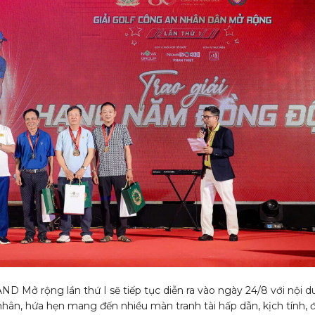
AND Mở rộng lần thứ I sẽ tiếp tục diễn ra vào ngày 24/8 với nội 
 nhân, hứa hẹn mang đến nhiều màn tranh tài hấp dẫn, kịch tính,