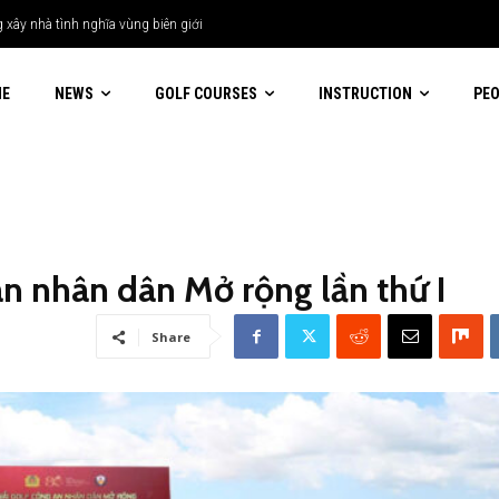
ây nhà tình nghĩa vùng biên giới
ME
NEWS
GOLF COURSES
INSTRUCTION
PE
an nhân dân Mở rộng lần thứ I
Share