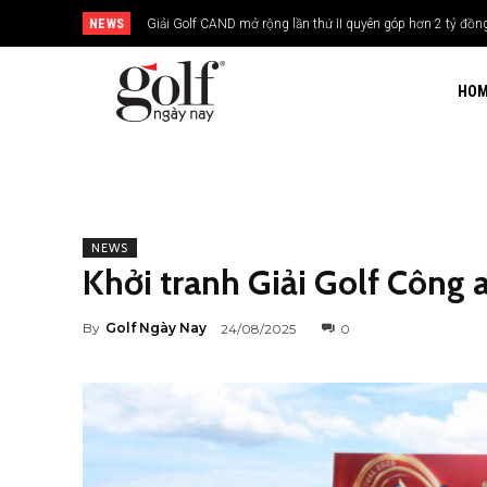
NEWS
Giải Golf CAND mở rộng lần thứ II quyên góp hơn 2 tỷ đồng x
24H Group tổ chức giải golf kỷ niệm 15 năm thành lập
HO
NEWS
Khởi tranh Giải Golf Công 
By
Golf Ngày Nay
24/08/2025
0