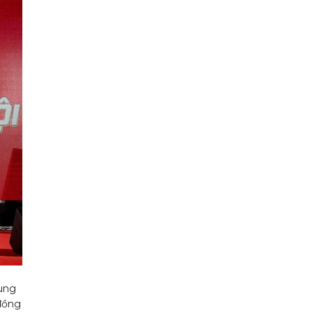
dung
 đồng