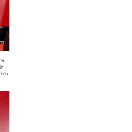
yện.
ến
tiếp