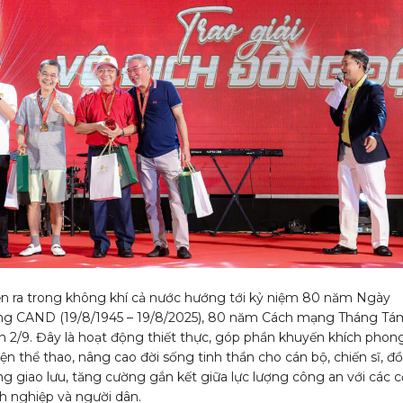
iễn ra trong không khí cả nước hướng tới kỷ niệm 80 năm Ngày
ng CAND (19/8/1945 – 19/8/2025), 80 năm Cách mạng Tháng Tá
 2/9. Đây là hoạt động thiết thực, góp phần khuyến khích phon
yện thể thao, nâng cao đời sống tinh thần cho cán bộ, chiến sĩ, đ
ng giao lưu, tăng cường gắn kết giữa lực lượng công an với các c
h nghiệp và người dân.