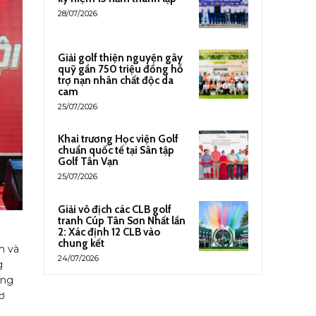
28/07/2026
Giải golf thiện nguyện gây
quỹ gần 750 triệu đồng hỗ
trợ nạn nhân chất độc da
cam
25/07/2026
Khai trương Học viện Golf
chuẩn quốc tế tại Sân tập
Golf Tân Vạn
25/07/2026
Giải vô địch các CLB golf
tranh Cúp Tân Sơn Nhất lần
2: Xác định 12 CLB vào
chung kết
m và
24/07/2026
g
ồng
ơ