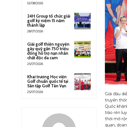
02/08/2026
24H Group tổ chức giải
golf kỷ niệm 15 năm
thành lập
28/07/2026
Giải golf thiện nguyện
gây quỹ gần 750 triệu
đồng hỗ trợ nạn nhân
chất độc da cam
25/07/2026
Khai trương Học viện
Golf chuẩn quốc tế tại
Sân tập Golf Tân Vạn
25/07/2026
Giải đấu d
truyền thố
Quốc khánh
trào rèn lu
thời mở rộ
quan, doan