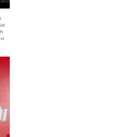
m
hức
nh
vì