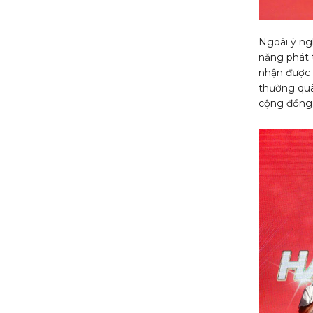
Ngoài ý ngh
năng phát t
nhận được 
thường quân
cộng đồng