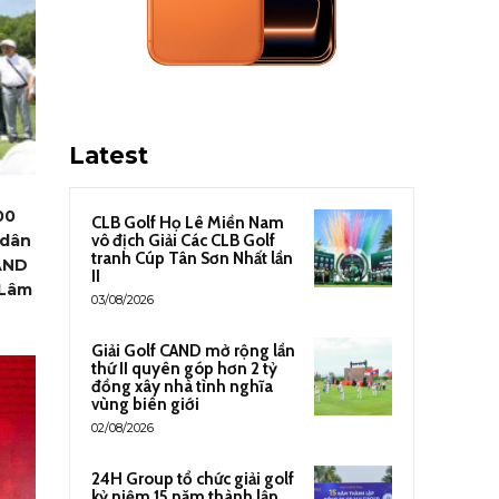
Latest
00
CLB Golf Họ Lê Miền Nam
vô địch Giải Các CLB Golf
 dân
tranh Cúp Tân Sơn Nhất lần
CAND
II
 Lâm
03/08/2026
Giải Golf CAND mở rộng lần
thứ II quyên góp hơn 2 tỷ
đồng xây nhà tình nghĩa
vùng biên giới
02/08/2026
24H Group tổ chức giải golf
kỷ niệm 15 năm thành lập