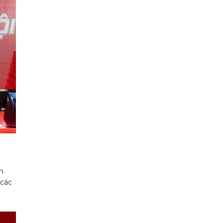
i
n
 các