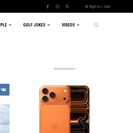
Sign in / Join
OPLE
GOLF JOKES
VIDEOS
- Advertisement -