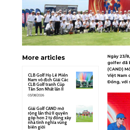
Ngày 23/8
More articles
golfer đã
(CAND) Mở
CLB Golf Họ Lê Miền
Việt Nam c
Nam vô địch Giải Các
Đồng, với 
CLB Golf tranh Cúp
Tân Sơn Nhất lần II
03/08/2026
Giải Golf CAND mở
rộng lần thứ II quyên
góp hơn 2 tỷ đồng xây
nhà tình nghĩa vùng
biên giới