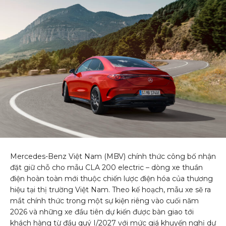
Mercedes-Benz Việt Nam (MBV) chính thức công bố nhận
đặt giữ chỗ cho mẫu CLA 200 electric – dòng xe thuần
điện hoàn toàn mới thuộc chiến lược điện hóa của thương
hiệu tại thị trường Việt Nam. Theo kế hoạch, mẫu xe sẽ ra
mắt chính thức trong một sự kiện riêng vào cuối năm
2026 và những xe đầu tiên dự kiến được bàn giao tới
khách hàng từ đầu quý I/2027 với mức giá khuyến nghị dự