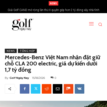
NEWS
Giải Golf CAND mở rộng lần thứ II quyên góp hơn 2 tỷ đồng xây nhà tình
nghĩa vùng biên giới
NEWS
TỔNG HỢP
Mercedes-Benz Việt Nam nhận đặt giữ
chỗ CLA 200 electric, giá dự kiến dưới
1,7 tỷ đồng
By
Golf Ngày Nay
15/06/2026
0