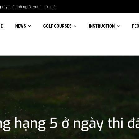
 nhà tình nghĩa vùng biên giới
ME
NEWS
GOLF COURSES
INSTRUCTION
PE
g hạng 5 ở ngày thi đ