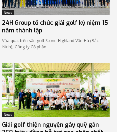
News
24H Group tổ chức giải golf kỷ niệm 15
năm thành lập
Vừa qua, trên sân golf Stone Highland Vân Hà (Bắc
Ninh), Công ty Cổ phần...
News
Giải golf thiện nguyện gây quỹ gần