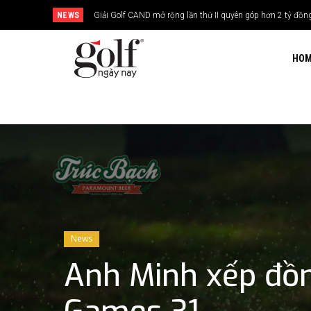
NEWS
Giải Golf CAND mở rộng lần thứ II quyên góp hơn 2 tỷ đồng xây
24H Group tổ chức giải golf kỷ niệm 15 năm thành lập
HO
News
Anh Minh xếp đồn