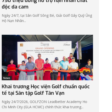
750 triệu đồng hỗ trợ nạn nhân chất
độc da cam
Ngày 24/7, tại Sân Golf Sông Bé, Giải Golf Gây Quỹ Ủng
Hộ Nạn Nhân...
News
Khai trương Học viện Golf chuẩn quốc
tế tại Sân tập Golf Tân Vạn
Ngày 24/7/2026, GOLFZON Leadbetter Academy Ho
Chi Minh City (GLA HCMC) chính thức khai trương...