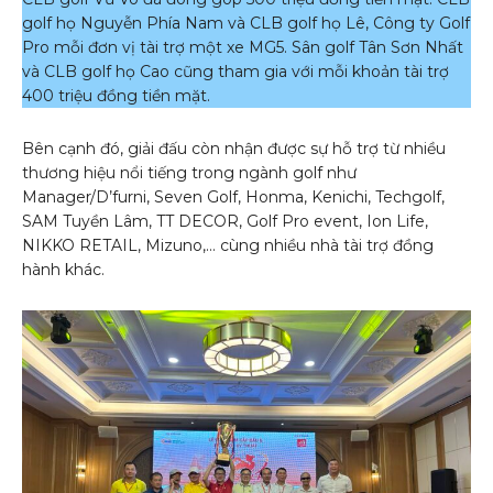
golf họ Nguyễn Phía Nam và CLB golf họ Lê, Công ty Golf
Pro mỗi đơn vị tài trợ một xe MG5. Sân golf Tân Sơn Nhất
và CLB golf họ Cao cũng tham gia với mỗi khoản tài trợ
400 triệu đồng tiền mặt.
Bên cạnh đó, giải đấu còn nhận được sự hỗ trợ từ nhiều
thương hiệu nổi tiếng trong ngành golf như
Manager/D’furni, Seven Golf, Honma, Kenichi, Techgolf,
SAM Tuyền Lâm, TT DECOR, Golf Pro event, Ion Life,
NIKKO RETAIL, Mizuno,… cùng nhiều nhà tài trợ đồng
hành khác.