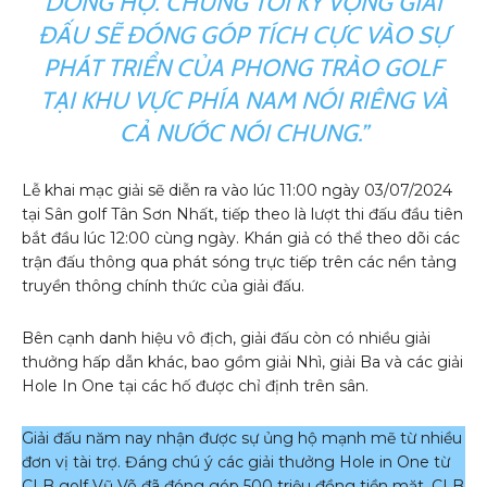
DÒNG HỌ. CHÚNG TÔI KỲ VỌNG GIẢI
ĐẤU SẼ ĐÓNG GÓP TÍCH CỰC VÀO SỰ
PHÁT TRIỂN CỦA PHONG TRÀO GOLF
TẠI KHU VỰC PHÍA NAM NÓI RIÊNG VÀ
CẢ NƯỚC NÓI CHUNG.”
Lễ khai mạc giải sẽ diễn ra vào lúc 11:00 ngày 03/07/2024
tại Sân golf Tân Sơn Nhất, tiếp theo là lượt thi đấu đầu tiên
bắt đầu lúc 12:00 cùng ngày. Khán giả có thể theo dõi các
trận đấu thông qua phát sóng trực tiếp trên các nền tảng
truyền thông chính thức của giải đấu.
Bên cạnh danh hiệu vô địch, giải đấu còn có nhiều giải
thưởng hấp dẫn khác, bao gồm giải Nhì, giải Ba và các giải
Hole In One tại các hố được chỉ định trên sân.
Giải đấu năm nay nhận được sự ủng hộ mạnh mẽ từ nhiều
đơn vị tài trợ. Đáng chú ý các giải thưởng Hole in One từ
CLB golf Vũ Võ đã đóng góp 500 triệu đồng tiền mặt. CLB