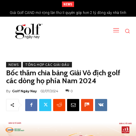
NEWS
Giải Golf CAND mở rộng lần thứ II quyên góp hơn 2 tỷ đồng xây nhà tình
nghĩa vùng biên giới
NEWS
TỔNG HỢP CÁC GIẢI ĐẤU
Bốc thăm chia bảng Giải Vô địch golf
các dòng họ phía Nam 2024
By
Golf Ngày Nay
02/07/2024
0