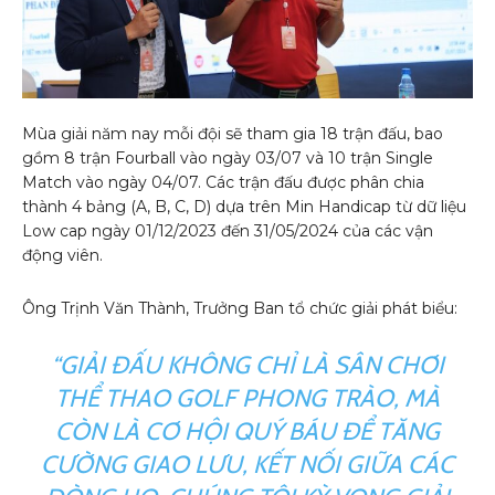
Mùa giải năm nay mỗi đội sẽ tham gia 18 trận đấu, bao
gồm 8 trận Fourball vào ngày 03/07 và 10 trận Single
Match vào ngày 04/07. Các trận đấu được phân chia
thành 4 bảng (A, B, C, D) dựa trên Min Handicap từ dữ liệu
Low cap ngày 01/12/2023 đến 31/05/2024 của các vận
động viên.
Ông Trịnh Văn Thành, Trưởng Ban tổ chức giải phát biểu:
“GIẢI ĐẤU KHÔNG CHỈ LÀ SÂN CHƠI
THỂ THAO GOLF PHONG TRÀO, MÀ
CÒN LÀ CƠ HỘI QUÝ BÁU ĐỂ TĂNG
CƯỜNG GIAO LƯU, KẾT NỐI GIỮA CÁC