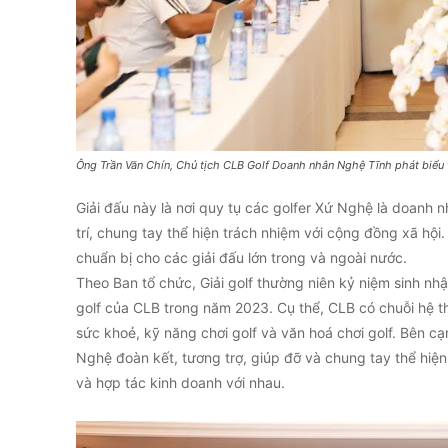
Ông Trần Văn Chín, Chủ tịch CLB Golf Doanh nhân Nghệ Tĩnh phát biểu t
Giải đấu này là nơi quy tụ các golfer Xứ Nghệ là doanh n
trí, chung tay thể hiện trách nhiệm với cộng đồng xã hội. 
chuẩn bị cho các giải đấu lớn trong và ngoài nước.
Theo Ban tổ chức, Giải golf thường niên kỷ niệm sinh nh
golf của CLB trong năm 2023. Cụ thể, CLB có chuỗi hệ t
sức khoẻ, kỹ năng chơi golf và văn hoá chơi golf. Bên 
Nghệ đoàn kết, tương trợ, giúp đỡ và chung tay thể hiện
và hợp tác kinh doanh với nhau.