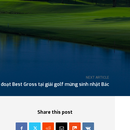
NEXT ARTICLE
đoạt Best Gross tại giải golf mừng sinh nhật Bác
Share this post