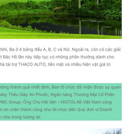
 Nhì, Ba ở 4 bảng đấu A, B, C và Nữ. Ngoài ra, còn có các giải
nhật Bác Hồ lần này tiếp tục có những phần thưởng dành cho
à tài trợ THACO AUTO, tiền mặt và nhiều hiện vật giá trị
hững thành quả nhất định, Ban tổ chức đã nhận được sự quan
H May Thêu Giày An Phước; Ngân hàng Thương Mại Cổ Phần
 VMC Group; Ông Chu Hải Vân – HISTOLAB Việt Nam cùng
 cảm ơn chân thành cũng như lời chúc đến Quý đơn vị Doanh
 nữa trong tương lai.