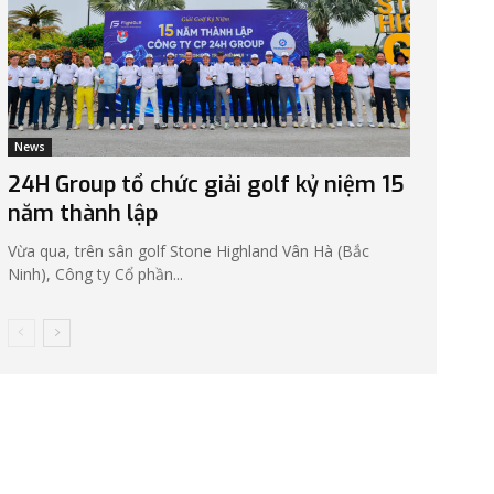
News
24H Group tổ chức giải golf kỷ niệm 15
năm thành lập
Vừa qua, trên sân golf Stone Highland Vân Hà (Bắc
Ninh), Công ty Cổ phần...