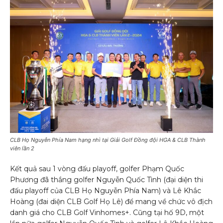
CLB Họ Nguyễn Phía Nam hạng nhì tại Giải Golf Đồng đội HGA & CLB Thành
viên lần 2
Kết quả sau 1 vòng đấu playoff, golfer Phạm Quốc
Phương đã thắng golfer Nguyễn Quốc Tình (đại diện thi
đấu playoff của CLB Họ Nguyễn Phía Nam) và Lê Khắc
Hoàng (đai diện CLB Golf Họ Lê) để mang về chức vô địch
danh giá cho CLB Golf Vinhomes+. Cũng tại hố 9D, một