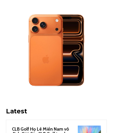
Latest
CLB Golf Họ Lê Miền Nam vô