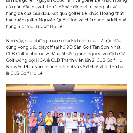
lần nữa golfer Nguyễn Quốc Tình và golfer Lê Khắc Hoàng
có màn đấu playoff thứ 2 để xác định vị trí hạng nhì và
hạng ba của Giải đấu. Kết quả golfer Lê Khắc Hoàng thất
bại trước golfer Nguyễn Quốc Tình và chỉ mang lại kết quả
hạng 3 cho CLB Golf Họ Lê.
Như vậy, sau những màn so tài kịch tính của 12 trận đấu
cùng vòng đấu playoff tại hố 9D Sân Golf Tân Sơn Nhất,
CLB Golf Vinhomes+ đã xuất sắc giành ngôi vị vô địch Giải
Golf Đồng đội HGA & CLB Thành viên lần 2. CLB Golf Họ
Nguyễn Phía Nam giành giải nhì và về đích ở vị trí thứ ba
là CLB Golf Họ Lê.