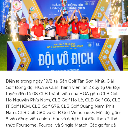
Diễn ra trong ngày 19/8 tại Sân Golf Tân Sơn Nhất, Giải
Golf Đồng đội HGA & CLB Thành viên lần 2 quy tụ 08 Đội
tuyển đến từ 08 CLB thành viên của HGA gồm CLB Golf
Họ Nguyễn Phía Nam, CLB Golf Họ Lê, CLB Golf G8, CLB
IT Golf HCM, CLB Golf G76, CLB Golf Quảng Nam Phía
Nam, CLB Golf G80 và CLB Golf Vinhomes+. Mỗi đội gồm
8 vận động viên chính thức và 6 dự bị thi đấu theo 3 thể
thức Foursome, Fourball và Single Match. Các golfer đã