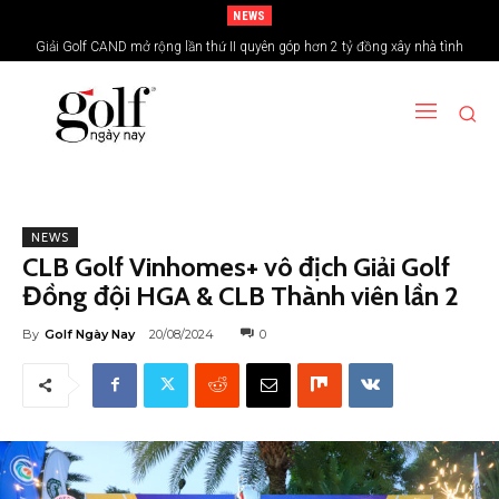
NEWS
Giải Golf CAND mở rộng lần thứ II quyên góp hơn 2 tỷ đồng xây nhà tình
nghĩa vùng biên giới
NEWS
CLB Golf Vinhomes+ vô địch Giải Golf
Đồng đội HGA & CLB Thành viên lần 2
By
Golf Ngày Nay
20/08/2024
0