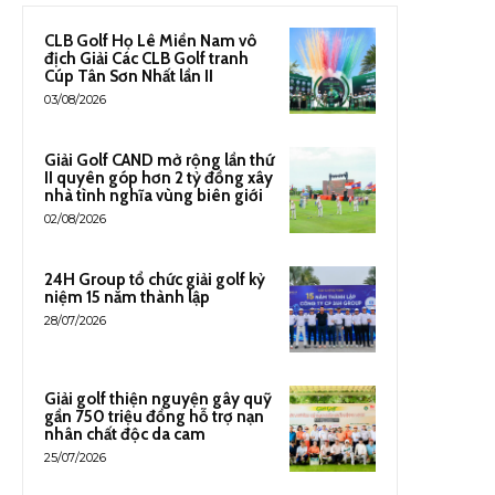
CLB Golf Họ Lê Miền Nam vô
địch Giải Các CLB Golf tranh
Cúp Tân Sơn Nhất lần II
03/08/2026
Giải Golf CAND mở rộng lần thứ
II quyên góp hơn 2 tỷ đồng xây
nhà tình nghĩa vùng biên giới
02/08/2026
24H Group tổ chức giải golf kỷ
niệm 15 năm thành lập
28/07/2026
Giải golf thiện nguyện gây quỹ
gần 750 triệu đồng hỗ trợ nạn
nhân chất độc da cam
25/07/2026