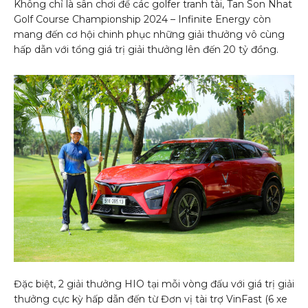
Không chỉ là sân chơi để các golfer tranh tài, Tan Son Nhat
Golf Course Championship 2024 – Infinite Energy còn
mang đến cơ hội chinh phục những giải thưởng vô cùng
hấp dẫn với tổng giá trị giải thưởng lên đến 20 tỷ đồng.
Đặc biệt, 2 giải thưởng HIO tại mỗi vòng đấu với giá trị giải
thưởng cực kỳ hấp dẫn đến từ Đơn vị tài trợ VinFast (6 xe