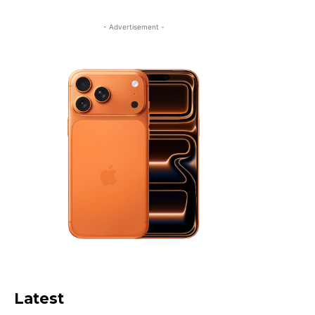
- Advertisement -
Latest