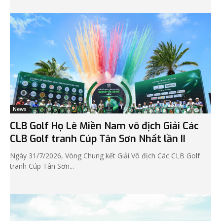
News
CLB Golf Họ Lê Miền Nam vô địch Giải Các
CLB Golf tranh Cúp Tân Sơn Nhất lần II
Ngày 31/7/2026, Vòng Chung kết Giải Vô địch Các CLB Golf
tranh Cúp Tân Sơn...