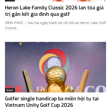
Heron Lake Family Classic 2026 lan tỏa giá
trị gắn kết gia đình qua golf
VĨNH PHÚC – Sau hai ngày tranh tài sôi nổi tại Heron Lake Golf
Course...
News
Golfer single handicap ba miền hội tụ tại
Vietnam Unity Golf Cup 2026