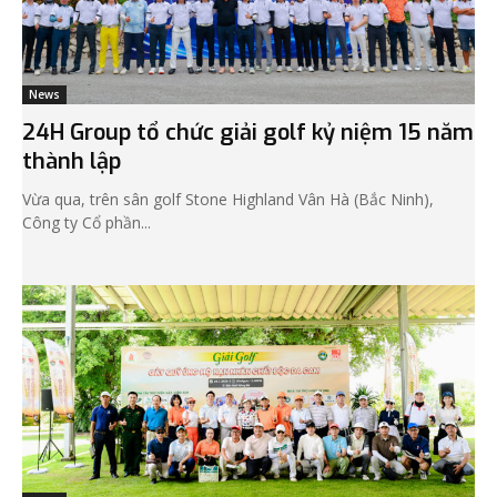
News
24H Group tổ chức giải golf kỷ niệm 15 năm
thành lập
Vừa qua, trên sân golf Stone Highland Vân Hà (Bắc Ninh),
Công ty Cổ phần...