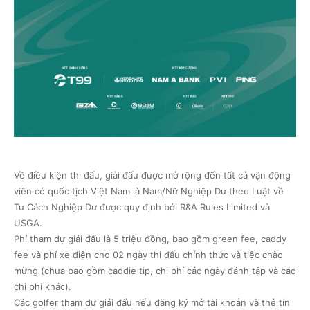
Về điều kiện thi đấu, giải đấu được mở rộng đến tất cả vận động
viên có quốc tịch Việt Nam là Nam/Nữ Nghiệp Dư theo Luật về
Tư Cách Nghiệp Dư được quy định bởi R&A Rules Limited và
USGA.
Phí tham dự giải đấu là 5 triệu đồng, bao gồm green fee, caddy
fee và phí xe điện cho 02 ngày thi đấu chính thức và tiệc chào
mừng (chưa bao gồm caddie tip, chi phí các ngày đánh tập và các
chi phí khác).
Các golfer tham dự giải đấu nếu đăng ký mở tài khoản và thẻ tín