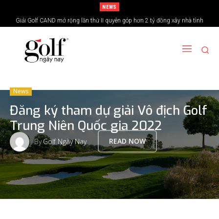
NEWS
Giải Golf CAND mở rộng lần thứ II quyên góp hơn 2 tỷ đồng xây nhà tình
nghĩa vùng biên giới
News
Đăng ký tham dự giải Vô địch Golf
Trung Niên Quốc gia 2022
By
Golf Ngày Nay
READ NOW