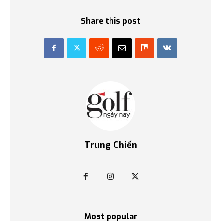
Share this post
Trung Chiến
Most popular