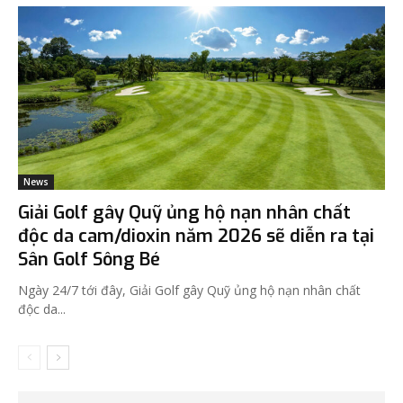
News
Giải Golf gây Quỹ ủng hộ nạn nhân chất
độc da cam/dioxin năm 2026 sẽ diễn ra tại
Sân Golf Sông Bé
Ngày 24/7 tới đây, Giải Golf gây Quỹ ủng hộ nạn nhân chất
độc da...