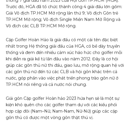
thống 7 giải đấu năm 2023 của Hội Gôn TP.HCM (HGA).
Trước đó, HGA đã tổ chức thành công 4 giải đấu lớn gồm:
Giải Vô địch TP.HCM Mở rộng lần thứ 9; Vô địch Gôn trẻ
TP.HCM Mở rộng; Vô địch Single Miền Nam Mở Rộng và
Vô địch các CLB TP.HCM Mở rộng.
Cặp Golfer Hoàn Hảo là giải đấu có một cái tên đặc biệt
nhất trong Hệ thống giải đấu của HGA, có bề dày truyền
thống và đem đến nhiều cảm xúc háo hức cho golfer mỗi
khi diễn ra giải kể từ lần đầu vào năm 2012. Đây là cơ hội
giúp các gôn thủ nữ thi đấu, giao lưu, mở rộng quan hệ với
các gôn thủ nữ đến từ các CLB và hội gôn khác trên cả
nước, góp phần vào việc phát triển phong trào gôn nữ ở
TP.HCM nói riêng và cả nước nói chung.
Giải gôn Cặp golfer Hoàn hảo 2023 hứa hẹn sẽ là một sự
kiện khó quên cho các golfer tham dự với các kiểu phối
hợp cặp đôi (Nam–Nữ, Nam-Nam, Nữ-Nữ) giúp các cặp
gôn thủ có được một vòng gôn thật thú vị.