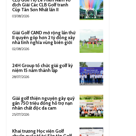
CLB Golf Họ Lê Miền Nam vô
địch Giải Các CLB Golf tranh
Cúp Tân Sơn Nhất lần II
03/08/2026
Giải Golf CAND mở rộng lần thứ
II quyên góp hơn 2 tỷ đồng xây
nhà tình nghĩa vùng biên giới
02/08/2026
24H Group tổ chức giải golf kỷ
niệm 15 năm thành lập
28/07/2026
Giải golf thiện nguyện gây quỹ
gần 750 triệu đồng hỗ trợ nạn
nhân chất độc da cam
25/07/2026
Khai trương Học viện Golf