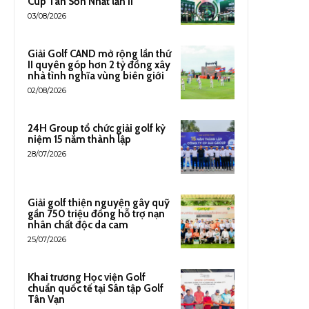
Cúp Tân Sơn Nhất lần II
03/08/2026
Giải Golf CAND mở rộng lần thứ
II quyên góp hơn 2 tỷ đồng xây
nhà tình nghĩa vùng biên giới
02/08/2026
24H Group tổ chức giải golf kỷ
niệm 15 năm thành lập
28/07/2026
Giải golf thiện nguyện gây quỹ
gần 750 triệu đồng hỗ trợ nạn
nhân chất độc da cam
25/07/2026
Khai trương Học viện Golf
chuẩn quốc tế tại Sân tập Golf
Tân Vạn