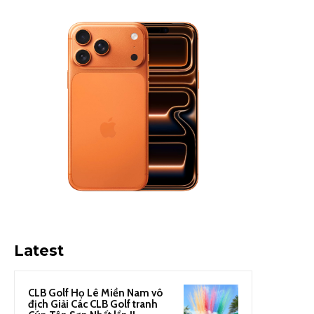
Latest
CLB Golf Họ Lê Miền Nam vô
địch Giải Các CLB Golf tranh