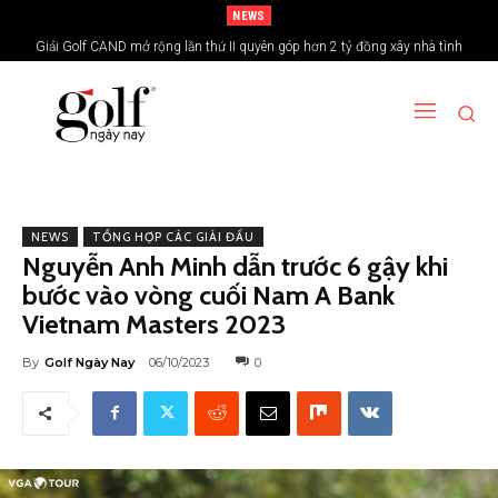
NEWS
Giải Golf CAND mở rộng lần thứ II quyên góp hơn 2 tỷ đồng xây nhà tình
nghĩa vùng biên giới
NEWS
TỔNG HỢP CÁC GIẢI ĐẤU
Nguyễn Anh Minh dẫn trước 6 gậy khi
bước vào vòng cuối Nam A Bank
Vietnam Masters 2023
By
Golf Ngày Nay
06/10/2023
0