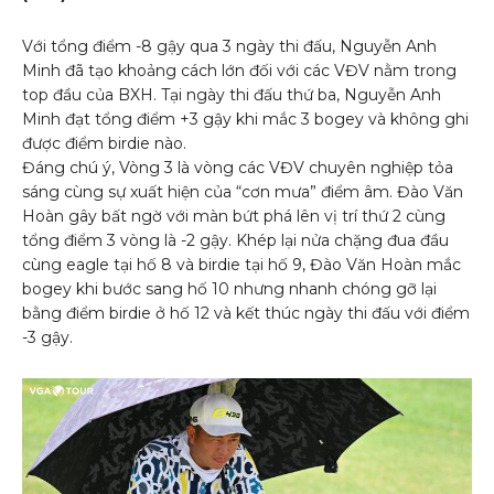
Với tổng điểm -8 gậy qua 3 ngày thi đấu, Nguyễn Anh
Minh đã tạo khoảng cách lớn đối với các VĐV nằm trong
top đầu của BXH. Tại ngày thi đấu thứ ba, Nguyễn Anh
Minh đạt tổng điểm +3 gậy khi mắc 3 bogey và không ghi
được điểm birdie nào.
Đáng chú ý, Vòng 3 là vòng các VĐV chuyên nghiệp tỏa
sáng cùng sự xuất hiện của “cơn mưa” điểm âm. Đào Văn
Hoàn gây bất ngờ với màn bứt phá lên vị trí thứ 2 cùng
tổng điểm 3 vòng là -2 gậy. Khép lại nửa chặng đua đầu
cùng eagle tại hố 8 và birdie tại hố 9, Đào Văn Hoàn mắc
bogey khi bước sang hố 10 nhưng nhanh chóng gỡ lại
bằng điểm birdie ở hố 12 và kết thúc ngày thi đấu với điểm
-3 gậy.