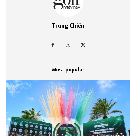
Trung Chiến
Most popular