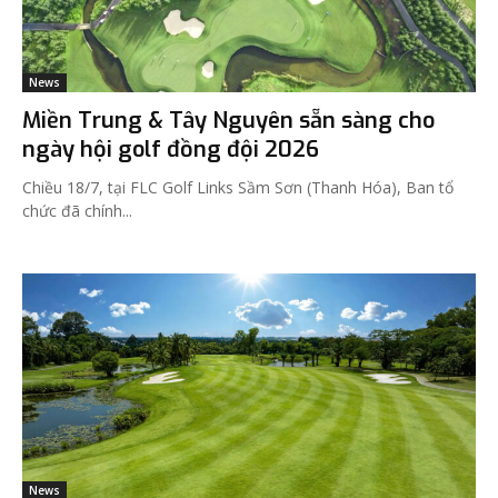
News
Miền Trung & Tây Nguyên sẵn sàng cho
ngày hội golf đồng đội 2026
Chiều 18/7, tại FLC Golf Links Sầm Sơn (Thanh Hóa), Ban tổ
chức đã chính...
News