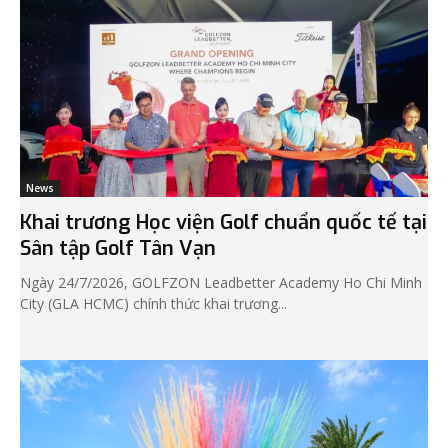
News
Khai trương Học viện Golf chuẩn quốc tế tại
Sân tập Golf Tân Vạn
Ngày 24/7/2026, GOLFZON Leadbetter Academy Ho Chi Minh
City (GLA HCMC) chính thức khai trương...