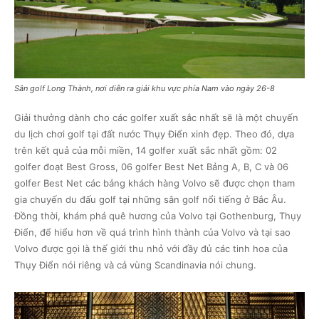
Sân golf Long Thành, nơi diễn ra giải khu vực phía Nam vào ngày 26-8
Giải thưởng dành cho các golfer xuất sắc nhất sẽ là một chuyến
du lịch chơi golf tại đất nước Thụy Điển xinh đẹp. Theo đó, dựa
trên kết quả của mỗi miền, 14 golfer xuất sắc nhất gồm: 02
golfer đoạt Best Gross, 06 golfer Best Net Bảng A, B, C và 06
golfer Best Net các bảng khách hàng Volvo sẽ được chọn tham
gia chuyến du đấu golf tại những sân golf nổi tiếng ở Bắc Âu.
Đồng thời, khám phá quê hương của Volvo tại Gothenburg, Thụy
Điển, để hiểu hơn về quá trình hình thành của Volvo và tại sao
Volvo được gọi là thế giới thu nhỏ với đầy đủ các tinh hoa của
Thụy Điển nói riêng và cả vùng Scandinavia nói chung.