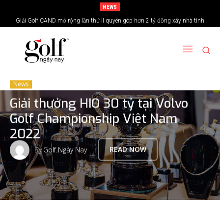
NEWS
Giải Golf CAND mở rộng lần thứ II quyên góp hơn 2 tỷ đồng xây nhà tình
24H Group tổ chức giải golf kỷ niệm 15 năm thành lập
nghĩa vùng biên giới
News
Giải thưởng HIO 30 tỷ tại Volvo
Golf Championship Việt Nam
2022
By
Golf Ngày Nay
READ NOW