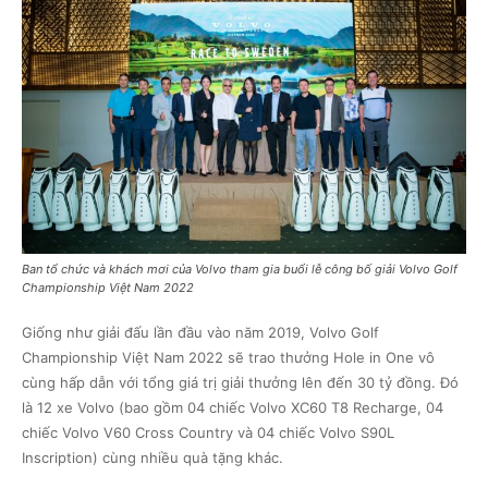
Ban tổ chức và khách mơi của Volvo tham gia buổi lễ công bố giải Volvo Golf
Championship Việt Nam 2022
Giống như giải đấu lần đầu vào năm 2019, Volvo Golf
Championship Việt Nam 2022 sẽ trao thưởng Hole in One vô
cùng hấp dẫn với tổng giá trị giải thưởng lên đến 30 tỷ đồng. Đó
là 12 xe Volvo (bao gồm 04 chiếc Volvo XC60 T8 Recharge, 04
chiếc Volvo V60 Cross Country và 04 chiếc Volvo S90L
Inscription) cùng nhiều quà tặng khác.