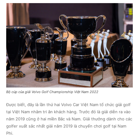
Bộ cúp của giải Volvo Golf Championship Việt Nam 2022
Được biết, đây là lần thứ hai Volvo Car Việt Nam tổ chức giải golf
tại Việt Nam nhằm tri ân khách hàng. Trước đó là giải diễn ra vào
năm 2019 cũng ở hai miền Bắc và Nam. Giải thưởng dành cho các
golfer xuất sắc nhất giải năm 2019 là chuyến chơi golf tại Nam
Phi.