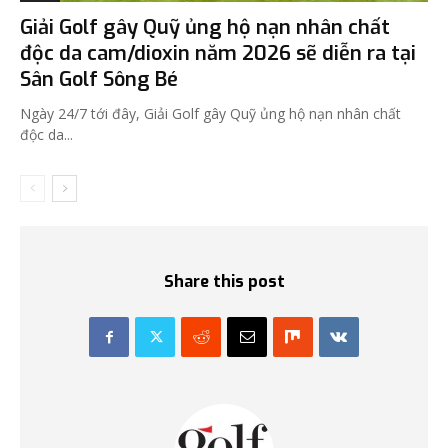
Giải Golf gây Quỹ ủng hộ nạn nhân chất
độc da cam/dioxin năm 2026 sẽ diễn ra tại
Sân Golf Sông Bé
Ngày 24/7 tới đây, Giải Golf gây Quỹ ủng hộ nạn nhân chất
độc da...
Share this post