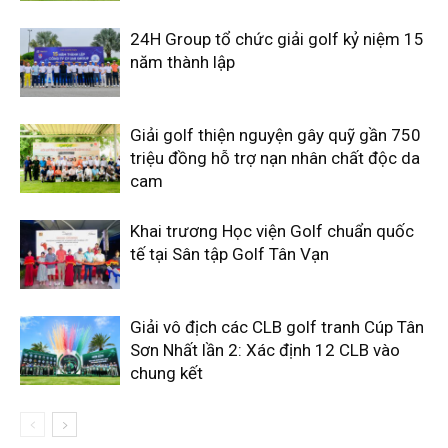
24H Group tổ chức giải golf kỷ niệm 15
năm thành lập
Giải golf thiện nguyện gây quỹ gần 750
triệu đồng hỗ trợ nạn nhân chất độc da
cam
Khai trương Học viện Golf chuẩn quốc
tế tại Sân tập Golf Tân Vạn
Giải vô địch các CLB golf tranh Cúp Tân
Sơn Nhất lần 2: Xác định 12 CLB vào
chung kết