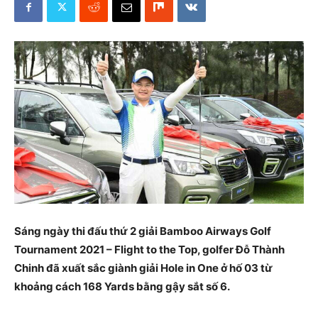
Sáng ngày thi đấu thứ 2 giải Bamboo Airways Golf
Tournament 2021 – Flight to the Top, golfer Đỗ Thành
Chinh đã xuất sắc giành giải Hole in One ở hố 03 từ
khoảng cách 168 Yards bằng gậy sắt số 6.