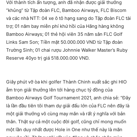
Với thành tích ấn tượng, anh đã nhận được giải thưởng
“khủng” từ Tập đoàn FLC, Bamboo Airways, FLC Biscom
và các nhà NTT: 04 xe ô tô hạng sang do Tập đoàn FLC tài
trợ; 01 năm bay miễn phí khứ hồi của Hãng hàng không
Bamboo Airways; 01 thẻ hội viên 35 năm sân FLC Golf
Links Sam Son; Tiền mặt 50.000.000 VND từ Tập đoàn
Trường Sinh; 01 chai rượu Johnnie Walker Master’s Ruby
Reserve 40yo trị giá 518.000.000 VND.
Giây phút vỡ òa khi golfer Thành Chinh xuất sắc ghi HIO
ẵm trọn giải thưởng lên tới hàng chục tỷ đồng của
Bamboo Airways Golf Tournament 2021, anh chia sẻ: “Đây
là lần đầu tiên tôi tham dự giải đấu lớn của FLC nên đây là
một giải thưởng vô cùng may mắn và rất ý nghĩa với bản
thân. Thật sự cả một cuộc đời golf, cũng chỉ mong muốn
một lần duy nhất được Hole in One như thế này là mãn