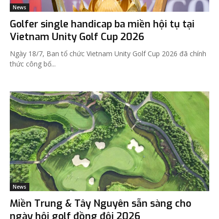
News
Golfer single handicap ba miền hội tụ tại
Vietnam Unity Golf Cup 2026
Ngày 18/7, Ban tổ chức Vietnam Unity Golf Cup 2026 đã chính
thức công bố...
News
Miền Trung & Tây Nguyên sẵn sàng cho
ngày hội golf đồng đội 2026