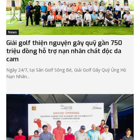
News
Giải golf thiện nguyện gây quỹ gần 750
triệu đồng hỗ trợ nạn nhân chất độc da
cam
Ngày 24/7, tại Sân Golf Sông Bé, Giải Golf Gây Quỹ Ủng Hộ
Nạn Nhân...