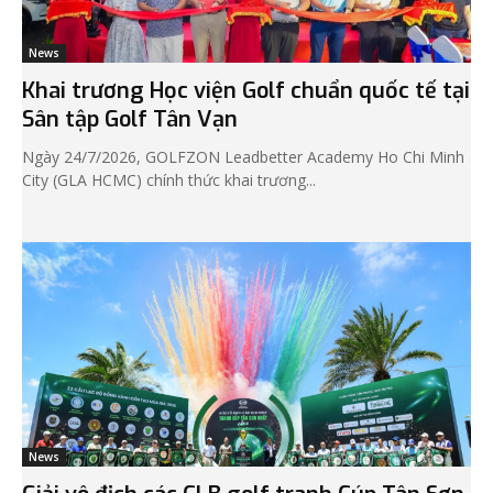
News
Khai trương Học viện Golf chuẩn quốc tế tại
Sân tập Golf Tân Vạn
Ngày 24/7/2026, GOLFZON Leadbetter Academy Ho Chi Minh
City (GLA HCMC) chính thức khai trương...
News