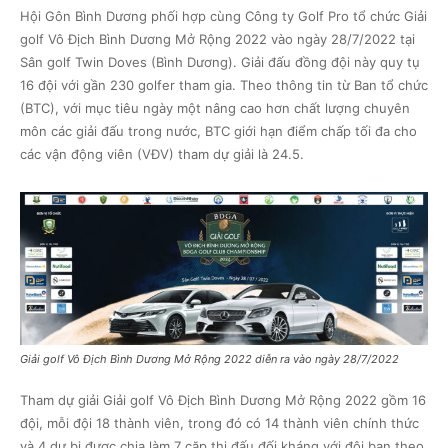
Hội Gôn Bình Dương phối hợp cùng Công ty Golf Pro tổ chức Giải
golf Vô Địch Bình Dương Mở Rộng 2022 vào ngày 28/7/2022 tại
Sân golf Twin Doves (Bình Dương). Giải đấu đồng đội này quy tụ
16 đội với gần 230 golfer tham gia. Theo thông tin từ Ban tổ chức
(BTC), với mục tiêu ngày một nâng cao hơn chất lượng chuyên
môn các giải đấu trong nước, BTC giới hạn điểm chấp tối đa cho
các vận động viên (VĐV) tham dự giải là 24.5.
Giải golf Vô Địch Bình Dương Mở Rộng 2022 diễn ra vào ngày 28/7/2022
Tham dự giải Giải golf Vô Địch Bình Dương Mở Rộng 2022 gồm 16
đội, mỗi đội 18 thành viên, trong đó có 14 thành viên chính thức
và 4 dự bị được chia làm 7 cặp thi đấu đối kháng với đội bạn theo