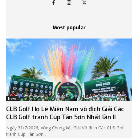
Most popular
News
CLB Golf Họ Lê Miền Nam vô địch Giải Các
CLB Golf tranh Cúp Tân Sơn Nhất lần II
Ngày 31/7/2026, Vòng Chung kết Giải Vô địch Các CLB Golf
tranh Cúp Tân Sơn...