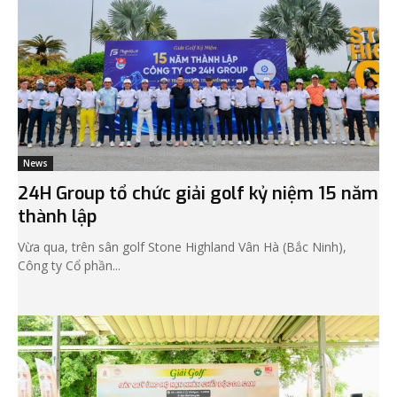
News
24H Group tổ chức giải golf kỷ niệm 15 năm
thành lập
Vừa qua, trên sân golf Stone Highland Vân Hà (Bắc Ninh),
Công ty Cổ phần...