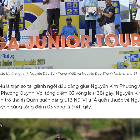
Đoàn Uy (hạng nhì), Nguyễn Đức Sơn (hạng nhất) và Nguyễn Đức Thành Nhân (hạng 3)
ữ là trận so tài giành ngôi đầu bảng giữa Nguyễn Kim Phương
Phương Quỳnh. Với tổng điểm 03 vòng là (+38) gậy, Nguyễn K
 trở thành Quán quân bảng U18 Nữ. Vị trí Á quân thuộc về Ng
nh cùng tổng điểm 03 vòng là (+41) gậy.