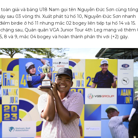
toàn giải và bảng U18 Nam gọi tên Nguyễn Đức Sơn cùng tổn
gậy sau 03 vòng thi. Xuất phát từ hố 10, Nguyễn Đức Sơn nhanh
iểm birdie ở hố 11 nhưng mắc 02 bogey liên tiếp tại hố 14 và 15.
chặng sau, Quán quân VGA Junior Tour 4th Leg mang về thêm 
 5, 8 và 9, mắc 04 bogey và hoàn thành phần thi với (+2) gậy.