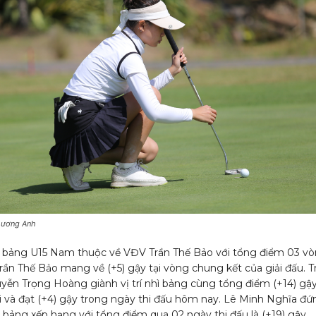
hương Anh
bảng U15 Nam thuộc về VĐV Trần Thế Bảo với tổng điểm 03 vò
Trần Thế Bảo mang về (+5) gậy tại vòng chung kết của giải đấu. 
uyễn Trọng Hoàng giành vị trí nhì bảng cùng tổng điểm (+14) gậ
i và đạt (+4) gậy trong ngày thi đấu hôm nay. Lê Minh Nghĩa đứ
 bảng xếp hạng với tổng điểm qua 02 ngày thi đấu là (+19) gậy.