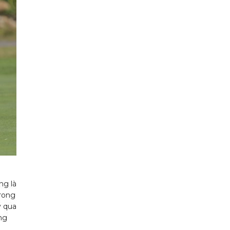
ng là
Trong
y qua
ng