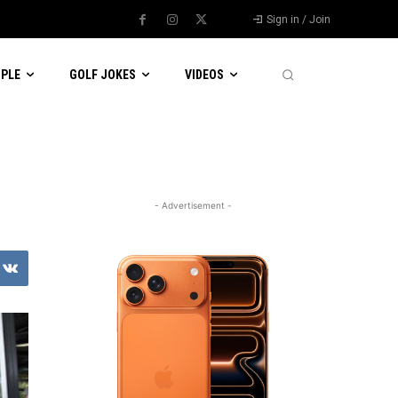
Sign in / Join
OPLE
GOLF JOKES
VIDEOS
- Advertisement -