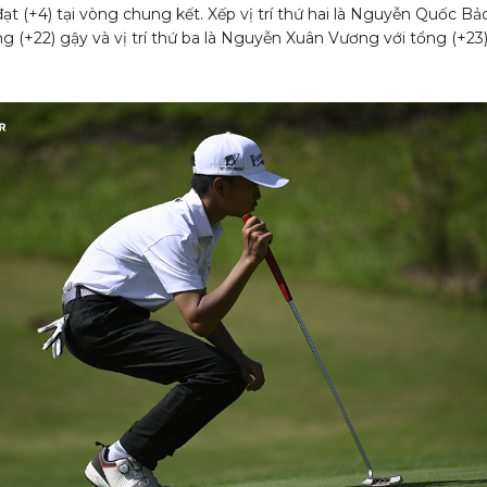
đạt (+4) tại vòng chung kết. Xếp vị trí thứ hai là Nguyễn Quốc Bả
g (+22) gậy và vị trí thứ ba là Nguyễn Xuân Vương với tổng (+23