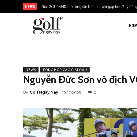
NEWS
Giải Golf CAND mở rộng lần thứ II quyên góp hơn 2 tỷ đồng xâ
24H Group tổ chức giải golf kỷ niệm 15 năm thành lập
HO
NEWS
TỔNG HỢP CÁC GIẢI ĐẤU
Nguyễn Đức Sơn vô địch VG
By
Golf Ngày Nay
10/12/2023
0