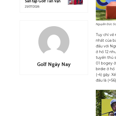
Sân tập Golf Tân Vạn
25/07/2026
Nguyễn Đức S
Tuy chỉ về 
nhất của 
đấu với Ng
ở hố 12 nh
tuyển thủ s
01 bogey ở
Golf Ngày Nay
birdie ở hố
(-4) gậy. 
đấu là (+56