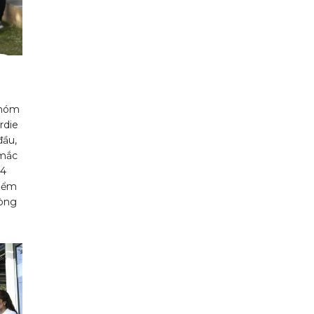
nhóm
rdie
đầu,
 mắc
04
điểm
vòng