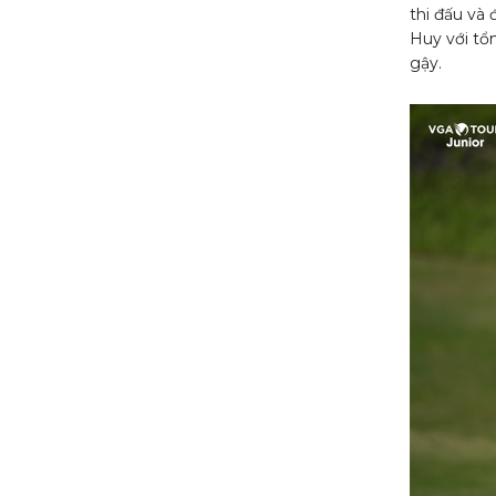
thi đấu và 
Huy với tổn
gậy.