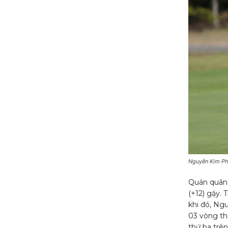
Nguyễn Kim P
Quán quân 
(+12) gậy. 
khi đó, Ng
03 vòng th
thứ ba trên