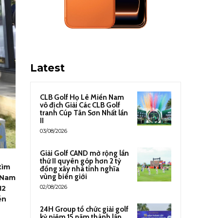
Latest
CLB Golf Họ Lê Miền Nam
vô địch Giải Các CLB Golf
tranh Cúp Tân Sơn Nhất lần
II
03/08/2026
Giải Golf CAND mở rộng lần
thứ II quyên góp hơn 2 tỷ
tìm
đồng xây nhà tình nghĩa
vùng biên giới
 Nam
02/08/2026
12
ễn
24H Group tổ chức giải golf
kỷ niệm 15 năm thành lập