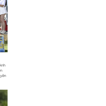
 Anh
im
uyễn