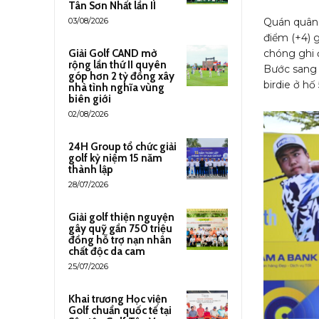
Tân Sơn Nhất lần II
03/08/2026
Quán quân 
điểm (+4) 
Giải Golf CAND mở
chóng ghi đ
rộng lần thứ II quyên
Bước sang 
góp hơn 2 tỷ đồng xây
birdie ở hố
nhà tình nghĩa vùng
biên giới
02/08/2026
24H Group tổ chức giải
golf kỷ niệm 15 năm
thành lập
28/07/2026
Giải golf thiện nguyện
gây quỹ gần 750 triệu
đồng hỗ trợ nạn nhân
chất độc da cam
25/07/2026
Khai trương Học viện
Golf chuẩn quốc tế tại