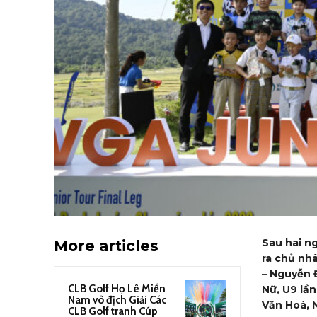
Sau hai ng
More articles
ra chủ nh
– Nguyễn 
CLB Golf Họ Lê Miền
Nữ, U9 lầ
Nam vô địch Giải Các
Văn Hoà, 
CLB Golf tranh Cúp