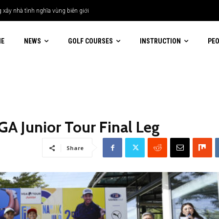
y nhà tình nghĩa vùng biên giới
ME
NEWS
GOLF COURSES
INSTRUCTION
PE
A Junior Tour Final Leg
Share