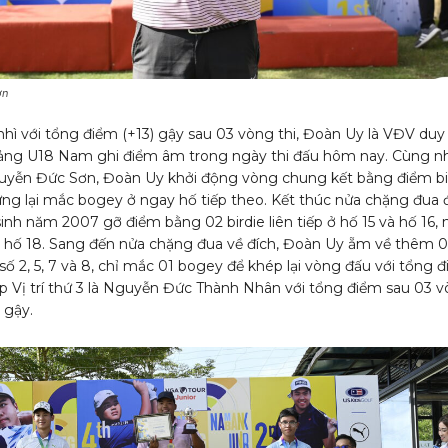
ơn
nhì với tổng điểm (+13) gậy sau 03 vòng thi, Đoàn Uy là VĐV duy
bảng U18 Nam ghi điểm âm trong ngày thi đấu hôm nay. Cùng 
uyễn Đức Sơn, Đoàn Uy khởi động vòng chung kết bằng điểm bi
ưng lại mắc bogey ở ngay hố tiếp theo. Kết thúc nửa chặng đua 
inh năm 2007 gỡ điểm bằng 02 birdie liên tiếp ở hố 15 và hố 16,
 hố 18. Sang đến nửa chặng đua về đích, Đoàn Uy ẵm về thêm 
 số 2, 5, 7 và 8, chỉ mắc 01 bogey để khép lại vòng đấu với tổng 
Xếp Vị trí thứ 3 là Nguyễn Đức Thành Nhân với tổng điểm sau 03 
) gậy.