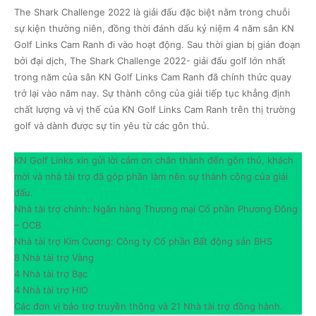
The Shark Challenge 2022 là giải đấu đặc biệt nằm trong chuỗi
sự kiện thường niên, đồng thời đánh dấu kỷ niệm 4 năm sân KN
Golf Links Cam Ranh đi vào hoạt động. Sau thời gian bị gián đoạn
bởi đại dịch, The Shark Challenge 2022- giải đấu golf lớn nhất
trong năm của sân KN Golf Links Cam Ranh đã chính thức quay
trở lại vào năm nay. Sự thành công của giải tiếp tục khẳng định
chất lượng và vị thế của KN Golf Links Cam Ranh trên thị trường
golf và dành được sự tin yêu từ các gôn thủ.
KN Golf Links xin gửi lời cảm ơn chân thành đến gôn thủ, khách
mời và nhà tài trợ đã góp phần làm nên sự thành công của giải
đấu.
Nhà tài trợ chính: Ngân hàng Thương mại Cổ phần Phương Đông
– OCB
Nhà tài trợ Kim Cương: Công ty Cổ phần Bất động sản BHS
8 Nhà tài trợ Vàng
4 Nhà tài trợ Bạc
4 Nhà tài trợ HIO
Các đơn vị bảo trợ truyền thông và 21 Nhà tài trợ đồng hành.