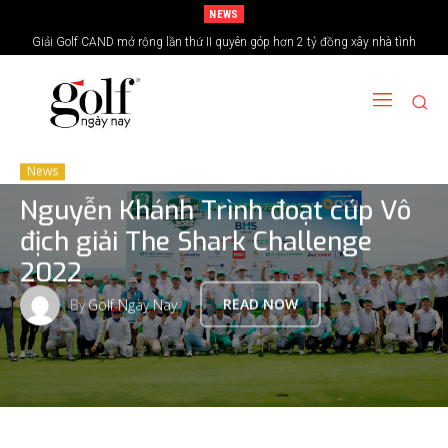
NEWS
24H Group tổ chức giải golf kỷ niệm 15 năm thành lập
News
Nguyễn Khánh Trình đoạt cúp Vô
địch giải The Shark Challenge
2022
By
Golf Ngày Nay
READ NOW