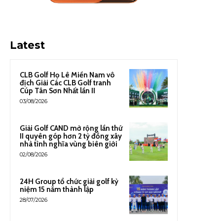
Latest
CLB Golf Họ Lê Miền Nam vô
địch Giải Các CLB Golf tranh
Cúp Tân Sơn Nhất lần II
03/08/2026
Giải Golf CAND mở rộng lần thứ
II quyên góp hơn 2 tỷ đồng xây
nhà tình nghĩa vùng biên giới
02/08/2026
24H Group tổ chức giải golf kỷ
niệm 15 năm thành lập
28/07/2026