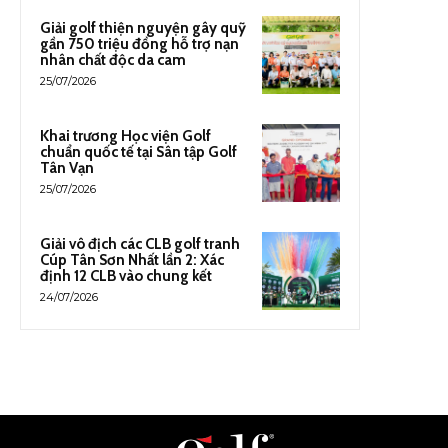
Giải golf thiện nguyện gây quỹ
gần 750 triệu đồng hỗ trợ nạn
nhân chất độc da cam
25/07/2026
Khai trương Học viện Golf
chuẩn quốc tế tại Sân tập Golf
Tân Vạn
25/07/2026
Giải vô địch các CLB golf tranh
Cúp Tân Sơn Nhất lần 2: Xác
định 12 CLB vào chung kết
24/07/2026