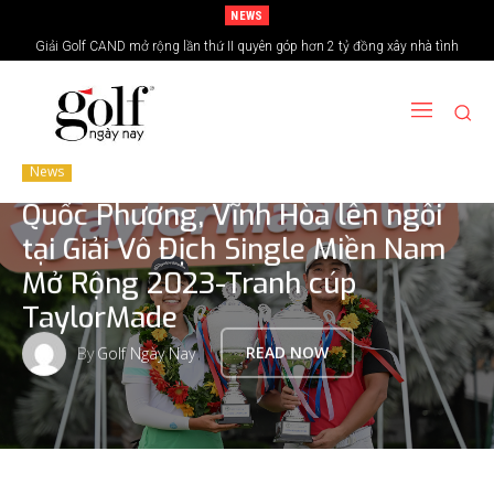
NEWS
Giải Golf CAND mở rộng lần thứ II quyên góp hơn 2 tỷ đồng xây nhà tình
24H Group tổ chức giải golf kỷ niệm 15 năm thành lập
nghĩa vùng biên giới
News
Quốc Phương, Vĩnh Hòa lên ngôi
tại Giải Vô Địch Single Miền Nam
Mở Rộng 2023-Tranh cúp
TaylorMade
By
Golf Ngày Nay
READ NOW