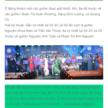
Ở Bảng Khách mời các golfer đoạt giải Nhất, Nhì, Ba đã thuộc về
các golfer: Đoàn Thị Xuân Phương, Đặng Đình Lượng, Lê Quang
Vũ.
Giải kỹ thuật: Gần cờ nhất tại hố 4C và 5D lần lượt là golfer
Nguyễn Khoa Nam và Trần Văn Thoại; Xa cờ nhất tại hố 2C và 2D
thuộc về golfer Nguyễn Anh Tuấn và Phạm Thị Kim Nguyên.
Để giải đấu được tổ chức thành công và đạt được những thành
quả nhất định như hôm nay, Ban Tổ chức đã nhận được rất nhiều
sự hỗ trợ, đồng hành của các đơn vị: Nhà tài trợ danh xưng Công
ty cổ phần Thăng Long TM Việt Nam – TaylorMade, Majesty