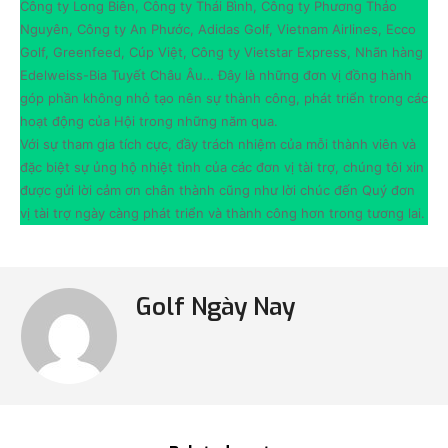
Công ty Long Biên, Công ty Thái Bình, Công ty Phương Thảo
Nguyên, Công ty An Phước, Adidas Golf, Vietnam Airlines, Ecco
Golf, Greenfeed, Cúp Việt, Công ty Vietstar Express, Nhãn hàng
Edelweiss-Bia Tuyết Châu Âu… Đây là những đơn vị đồng hành
góp phần không nhỏ tạo nên sự thành công, phát triển trong các
hoạt động của Hội trong những năm qua.
Với sự tham gia tích cực, đầy trách nhiệm của mỗi thành viên và
đặc biệt sự ủng hộ nhiệt tình của các đơn vị tài trợ, chúng tôi xin
được gửi lời cảm ơn chân thành cũng như lời chúc đến Quý đơn
vị tài trợ ngày càng phát triển và thành công hơn trong tương lai.
Golf Ngày Nay