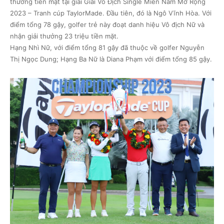
thưởng tiền mặt tại giải Giải Vô Địch Single Miền Nam Mở Rộng
2023 – Tranh cúp TaylorMade. Đầu tiên, đó là Ngô Vĩnh Hòa. Với
điểm tổng 78 gậy, golfer trẻ này đoạt danh hiệu Vô địch Nữ và
nhận giải thưởng 23 triệu tiền mặt.
Hạng Nhì Nữ, với điểm tổng 81 gậy đã thuộc về golfer Nguyễn
Thị Ngọc Dung; Hạng Ba Nữ là Diana Phạm với điểm tổng 85 gậy.