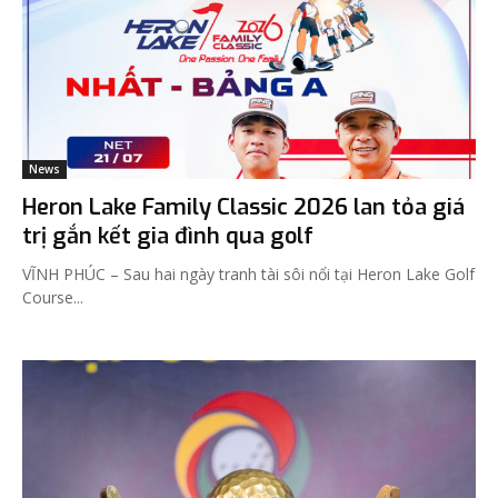
News
Heron Lake Family Classic 2026 lan tỏa giá
trị gắn kết gia đình qua golf
VĨNH PHÚC – Sau hai ngày tranh tài sôi nổi tại Heron Lake Golf
Course...