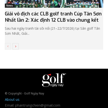
News
Giải vô địch các CLB golf tranh Cúp Tân Sơn
Nhất lần 2: Xác định 12 CLB vào chung kết
Sau hai ngày tranh tài sôi nổi (21–22/7/2026) tại Sân golf Tân
Sơn Nhất, Giải...
© Copyright - Golf Ngày Nay
About us
Email:
phantrungchien@gmail.com