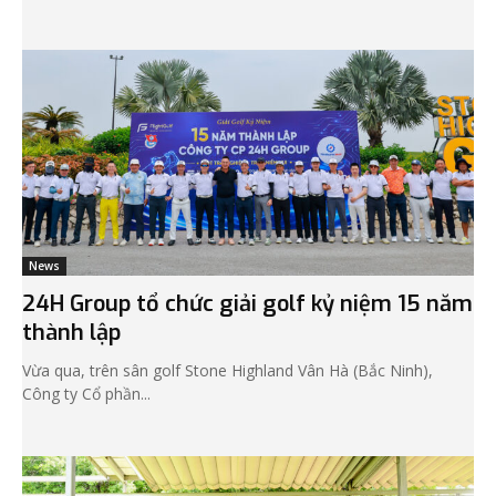
News
24H Group tổ chức giải golf kỷ niệm 15 năm
thành lập
Vừa qua, trên sân golf Stone Highland Vân Hà (Bắc Ninh),
Công ty Cổ phần...