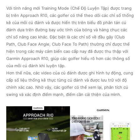
Với tính năng mới Training Mode (Chế Độ Luyện Tập) được trang
bị trên Approach R10, các golfer có thể theo dõi các chỉ số thống
kê của mỗi cú đánh và được hiển thị trên biểu đồ phân tán cú
đánh dựa trên đường bay ước tính của bóng và hàng chục các
chỉ số nâng cao khác. Đặc biệt là các chỉ số về đầu gậy (Club
Path, Club Face Angle, Club Face To Path) thường chỉ được thể
hiện trong các máy cảm biến cao cấp nay đã được thu thập với
Garmin Approach R10, giúp các golfer hiểu rõ hơn các thông số
của mỗi cú đánh khi luyện tập.
Hơn thế nữa, các video của cú đánh được ghi hình tự động, cung
cấp số liệu thống kê thực từng cú đánh và được lưu trữ với độ
chính xác cao. Nhờ vậy, các golfer có thể xem lại, phân tích cú
swing và xác định điểm mạnh, điểm cần cải thiện của mình.