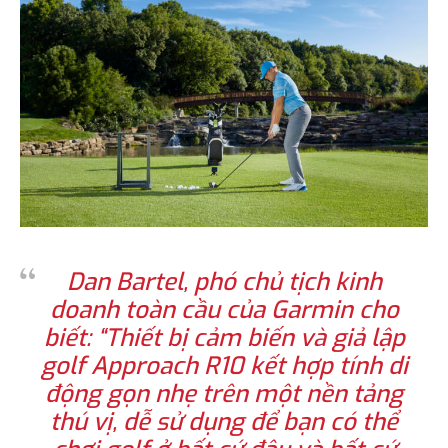
Dan Bartel, phó chủ tịch kinh
doanh toàn cầu của Garmin cho
biết: “
Thiết bị cảm biến và giả lập
golf Approach R10 kết hợp tính di
động gọn nhẹ trên một nền tảng
thú vị, dễ sử dụng để bạn có thể