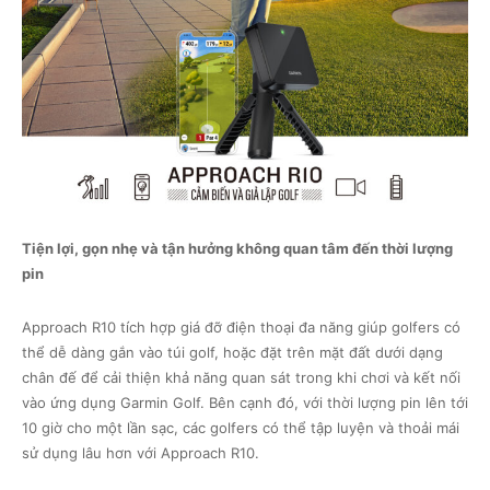
Tiện lợi, gọn nhẹ và tận hưởng không quan tâm đến thời lượng
pin
Approach R10 tích hợp giá đỡ điện thoại đa năng giúp golfers có
thể dễ dàng gắn vào túi golf, hoặc đặt trên mặt đất dưới dạng
chân đế để cải thiện khả năng quan sát trong khi chơi và kết nối
vào ứng dụng Garmin Golf. Bên cạnh đó, với thời lượng pin lên tới
10 giờ cho một lần sạc, các golfers có thể tập luyện và thoải mái
sử dụng lâu hơn với Approach R10.