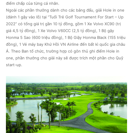
điểm chấp của từng cá nhân.
Ngoài các phần thưởng dành cho các bảng đấu, giải Hole in one
(đánh 1 gậy vào lỗ) tại “Tuổi Trẻ Golf Tournament For Start – Up
2022” có tổng giá trị gần 10 tỷ đồng, gồm 1 Xe Volvo XC90 (trị
giá 4,5 tỷ đồng), 1 Xe Volvo V60CC (2,5 tỷ đồng), 1 Bộ gậy
Honma 5 Sao (600 triệu đồng), 1 Bộ Giậy Honma Black (155 triệu
đồng), 1 Vé máy bay Khứ Hồi VN Airline đến bất kì quốc gia châu
Á. Theo Ban tổ chức, trường hợp có gôn thủ ghi điểm Hole in
one, phần thưởng cho giải này sẽ được trích một phần cho Quỹ
start-up.