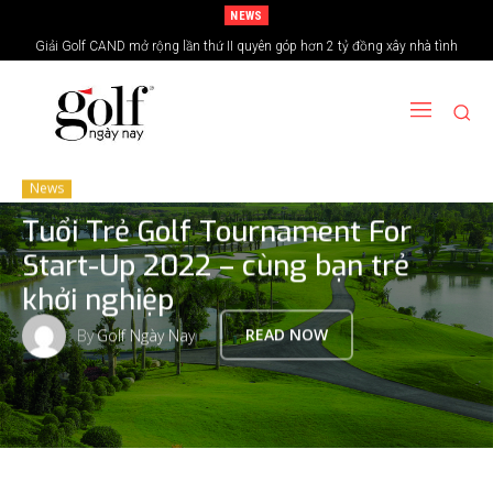
NEWS
Giải Golf CAND mở rộng lần thứ II quyên góp hơn 2 tỷ đồng xây nhà tình
24H Group tổ chức giải golf kỷ niệm 15 năm thành lập
nghĩa vùng biên giới
News
Tuổi Trẻ Golf Tournament For
Start-Up 2022 – cùng bạn trẻ
khởi nghiệp
By
Golf Ngày Nay
READ NOW