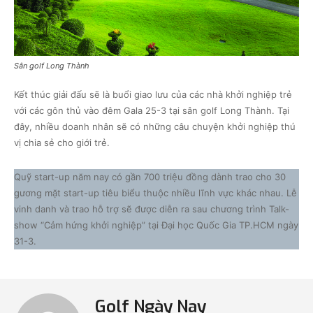
Sân golf Long Thành
Kết thúc giải đấu sẽ là buổi giao lưu của các nhà khởi nghiệp trẻ
với các gôn thủ vào đêm Gala 25-3 tại sân golf Long Thành. Tại
đây, nhiều doanh nhân sẽ có những câu chuyện khởi nghiệp thú
vị chia sẻ cho giới trẻ.
Quỹ start-up năm nay có gần 700 triệu đồng dành trao cho 30
gương mặt start-up tiêu biểu thuộc nhiều lĩnh vực khác nhau. Lễ
vinh danh và trao hỗ trợ sẽ được diễn ra sau chương trình Talk-
show “Cảm hứng khởi nghiệp” tại Đại học Quốc Gia TP.HCM ngày
31-3.
Golf Ngày Nay