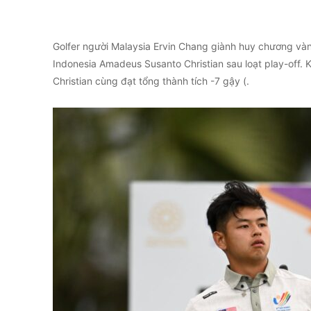
Golfer người Malaysia Ervin Chang giành huy chương vàn
Indonesia Amadeus Susanto Christian sau loạt play-off.
Christian cùng đạt tổng thành tích -7 gậy (.