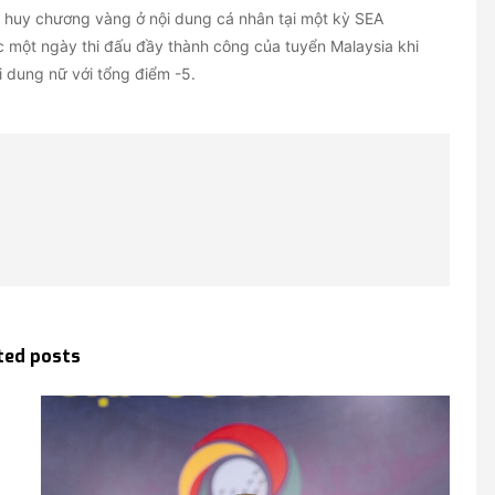
ợc huy chương vàng ở nội dung cá nhân tại một kỳ SEA
một ngày thi đấu đầy thành công của tuyển Malaysia khi
 dung nữ với tổng điểm -5.
ted posts