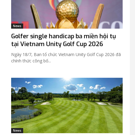
News
Golfer single handicap ba miền hội tụ
tại Vietnam Unity Golf Cup 2026
Ngày 18/7, Ban tổ chức Vietnam Unity Golf Cup 2026 đã
chính thức công bố...
News