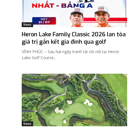
News
Heron Lake Family Classic 2026 lan tỏa
giá trị gắn kết gia đình qua golf
VĨNH PHÚC – Sau hai ngày tranh tài sôi nổi tại Heron
Lake Golf Course...
News