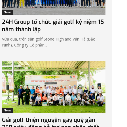
News
24H Group tổ chức giải golf kỷ niệm 15
năm thành lập
Vừa qua, trên sân golf Stone Highland Vân Hà (Bắc
Ninh), Công ty Cổ phần...
News
Giải golf thiện nguyện gây quỹ gần