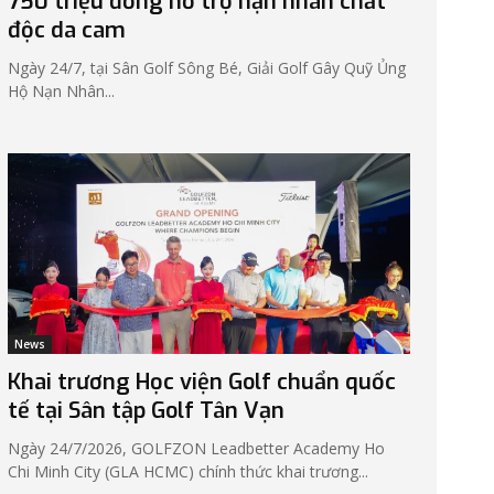
750 triệu đồng hỗ trợ nạn nhân chất
độc da cam
Ngày 24/7, tại Sân Golf Sông Bé, Giải Golf Gây Quỹ Ủng
Hộ Nạn Nhân...
News
Khai trương Học viện Golf chuẩn quốc
tế tại Sân tập Golf Tân Vạn
Ngày 24/7/2026, GOLFZON Leadbetter Academy Ho
Chi Minh City (GLA HCMC) chính thức khai trương...