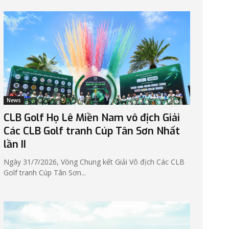
News
CLB Golf Họ Lê Miền Nam vô địch Giải
Các CLB Golf tranh Cúp Tân Sơn Nhất
lần II
Ngày 31/7/2026, Vòng Chung kết Giải Vô địch Các CLB
Golf tranh Cúp Tân Sơn...