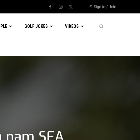
Sign in / Join
OPLE
GOLF JOKES
VIDEOS
ơn nam SEA