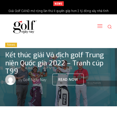
NEWS
Giải Golf CAND mở rộng lần thứ II quyên góp hơn 2 tỷ đồng xây nhà tình
24H Group tổ chức giải golf kỷ niệm 15 năm thành lập
nghĩa vùng biên giới
News
Kết thúc giải Vô địch golf Trung
niên Quốc gia 2022 – Tranh cúp
T99
By
Golf Ngày Nay
READ NOW