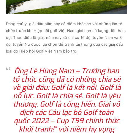
Đáng chú ý, giải đấu năm nay có điểm khác so với những lần tổ
chức trước khi Hiệp hội golf Việt Nam giới hạn số lượng đội tham
dự. Theo điều lệ giải, năm nay sẽ chỉ có 16 đội tuyển Nam và 8
đội tuyển Nữ được lựa chọn để tranh tài thông qua các giải đấu
loại do Hiệp hội Golf Việt Nam bảo trợ.
Ông Lê Hùng Nam – Trưởng ban
tổ chức cũng đã có những chia sẻ
về giải đấu: Golf là kết nối. Golf là
nỗ lực. Golf là chia sẻ. Golf là yêu
thương. Golf là cống hiến. Giải vô
địch các Câu lạc bộ Golf toàn
quốc 2022 – Cup T99 chính thức
khởi tranh!” với niềm hy vọng