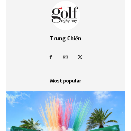
Trung Chiến
Most popular