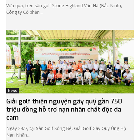
Vừa qua, trên sân golf Stone Highland Vân Hà (Bắc Ninh),
Công ty Cổ phần...
News
Giải golf thiện nguyện gây quỹ gần 750
triệu đồng hỗ trợ nạn nhân chất độc da
cam
Ngày 24/7, tại Sân Golf Sông Bé, Giải Golf Gây Quỹ Ủng Hộ
Nạn Nhân...