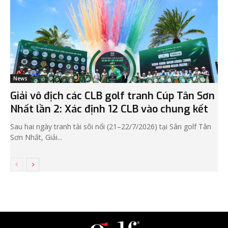
News
Giải vô địch các CLB golf tranh Cúp Tân Sơn
Nhất lần 2: Xác định 12 CLB vào chung kết
Sau hai ngày tranh tài sôi nổi (21–22/7/2026) tại Sân golf Tân
Sơn Nhất, Giải...