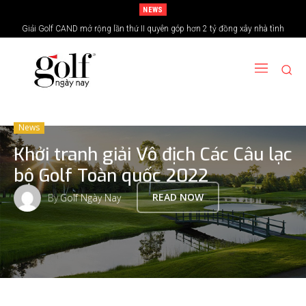
NEWS
Giải Golf CAND mở rộng lần thứ II quyên góp hơn 2 tỷ đồng xây nhà tình
24H Group tổ chức giải golf kỷ niệm 15 năm thành lập
nghĩa vùng biên giới
News
Khởi tranh giải Vô địch Các Câu lạc
bộ Golf Toàn quốc 2022
By
Golf Ngày Nay
READ NOW