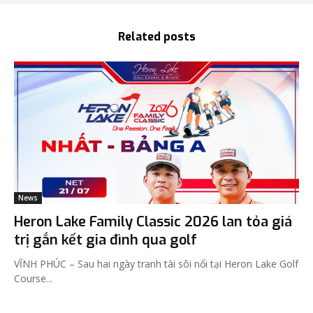
Related posts
News
Heron Lake Family Classic 2026 lan tỏa giá
trị gắn kết gia đình qua golf
VĨNH PHÚC – Sau hai ngày tranh tài sôi nổi tại Heron Lake Golf
Course...