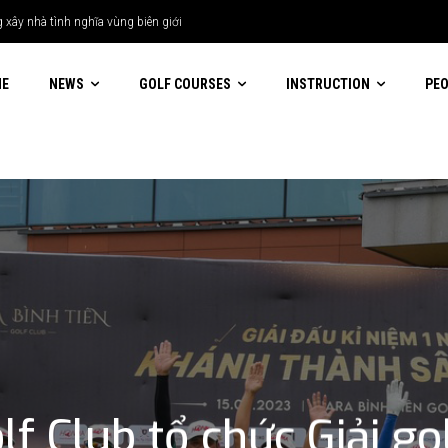
ME
NEWS
GOLF COURSES
INSTRUCTION
PE
lf Club tổ chức Giải g