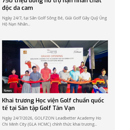
750 triệu đồng hỗ trợ nạn nhân chất
độc da cam
Ngày 24/7, tại Sân Golf Sông Bé, Giải Golf Gây Quỹ Ủng
Hộ Nạn Nhân...
News
Khai trương Học viện Golf chuẩn quốc
tế tại Sân tập Golf Tân Vạn
Ngày 24/7/2026, GOLFZON Leadbetter Academy Ho
Chi Minh City (GLA HCMC) chính thức khai trương...