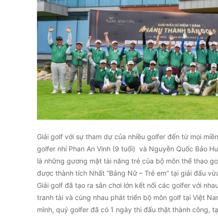
Giải golf với sự tham dự của nhiều golfer đến từ mọi miề
golfer nhí Phan An Vinh (9 tuổi) và Nguyễn Quốc Bảo Huy
là những gương mặt tài năng trẻ của bộ môn thể thao g
được thành tích Nhất “Bảng Nữ – Trẻ em” tại giải đấu vừa
Giải golf đã tạo ra sân chơi lớn kết nối các golfer với nh
tranh tài và cùng nhau phát triển bộ môn golf tại Việt N
mình, quý golfer đã có 1 ngày thi đấu thật thành công, 