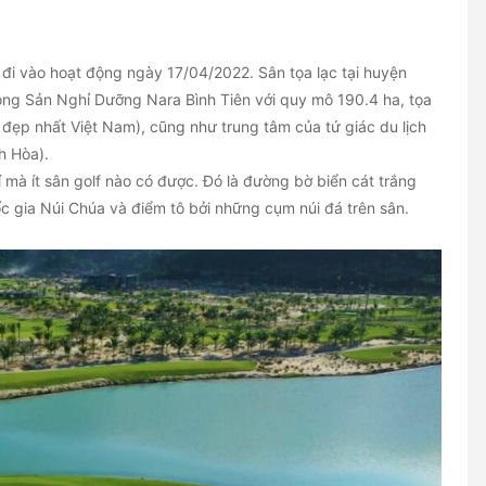
g đi vào hoạt động ngày 17/04/2022. Sân tọa lạc tại huyện
ộng Sản Nghỉ Dưỡng Nara Bình Tiên với quy mô 190.4 ha, tọa
n đẹp nhất Việt Nam), cũng như trung tâm của tứ giác du lịch
h Hòa).
rí mà ít sân golf nào có được. Đó là đường bờ biển cát trắng
uốc gia Núi Chúa và điểm tô bởi những cụm núi đá trên sân.