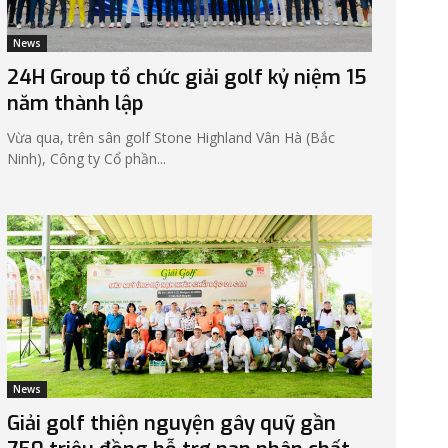
News
24H Group tổ chức giải golf kỷ niệm 15
năm thành lập
Vừa qua, trên sân golf Stone Highland Vân Hà (Bắc
Ninh), Công ty Cổ phần...
News
Giải golf thiện nguyện gây quỹ gần