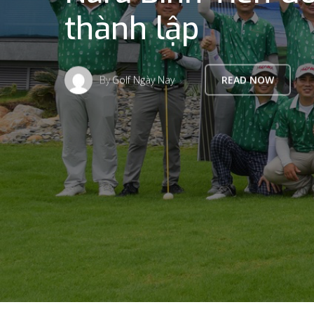
thành lập
By
Golf Ngày Nay
READ NOW