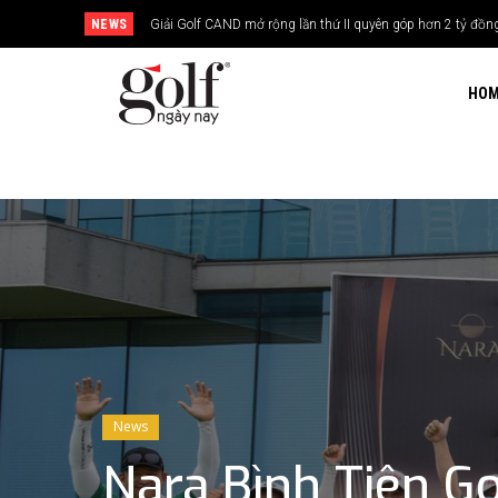
NEWS
24H Group tổ chức giải golf kỷ niệm 15 năm thành lập
HO
News
Nara Bình Tiên Go