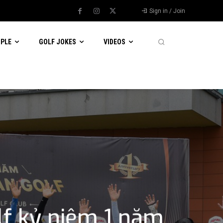
Sign in / Join
OPLE
GOLF JOKES
VIDEOS
olf kỷ niệm 1 năm